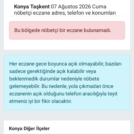
Konya
Taşkent
07 Ağustos 2026 Cuma
Politika
nöbetçi eczane adres, telefon ve konumları
Bilecik
Bu bölgede nöbetçi bir eczane bulunamadı.
Kütahya
Gezi
Her eczane gece boyunca açık olmayabilir, bazıları
sadece gerektiğinde açık kalabilir veya
Genel
beklenmedik durumlar nedeniyle nöbete
gelemeyebilir. Bu nedenle, yola çıkmadan önce
Çevre
eczanenin açık olduğunu telefon aracılığıyla teyit
etmeniz iyi bir fikir olacaktır.
Yerel
Magazin
Konya Diğer İlçeler
Bilim ve Teknoloji