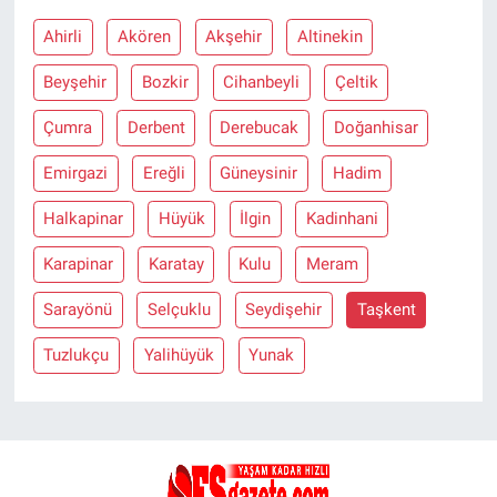
Ahirli
Akören
Akşehir
Altinekin
Beyşehir
Bozkir
Cihanbeyli
Çeltik
Çumra
Derbent
Derebucak
Doğanhisar
Emirgazi
Ereğli
Güneysinir
Hadim
Halkapinar
Hüyük
İlgin
Kadinhani
Karapinar
Karatay
Kulu
Meram
Sarayönü
Selçuklu
Seydişehir
Taşkent
Tuzlukçu
Yalihüyük
Yunak