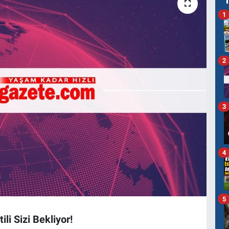
1
2
3
4
5
li Sizi Bekliyor!