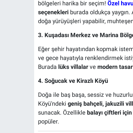
bölgeleri harika bir seçim!
Özel havuz
seçenekleri
burada oldukça yaygın. 
doğa yürüyüşleri yapabilir, muhteşem
3. Kuşadası Merkez ve Marina Bölg
Eğer şehir hayatından kopmak istemiyo
ve gece hayatıyla renklendirmek isti
Burada
lüks villalar
ve
modern tasarım
4. Soğucak ve Kirazlı Köyü
Doğa ile baş başa, sessiz ve huzurlu 
Köyü'ndeki
geniş bahçeli, jakuzili vil
sunacak. Özellikle
balayı çiftleri içi
popüler.