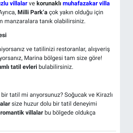
lu villalar
ve
korunaklı
muhafazakar villa
Ayrıca,
Milli Park’a
çok yakın olduğu için
 manzaralara tanık olabilirsiniz.
esi
rsanız ve tatilinizi restoranlar, alışveriş
yorsanız, Marina bölgesi tam size göre!
lı tatil evleri
bulabilirsiniz.
bir tatil mi arıyorsunuz? Soğucak ve Kirazlı
lalar
size huzur dolu bir tatil deneyimi
n romantik villalar
bu bölgede oldukça