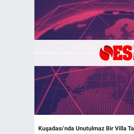
Politika
Bilecik
Kütahya
Gezi
Genel
Çevre
Yerel
Magazin
Kuşadası’nda Unutulmaz Bir Villa Tati
Bilim ve Teknoloji