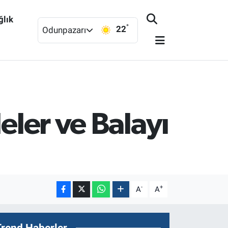
ğlık
°
22
Odunpazarı
eler ve Balayı
-
+
A
A
Trend Haberler