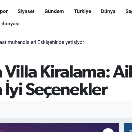
por
Siyaset
Gündem
Türkiye
Dünya
Sa
ş dünyası
aat mühendisleri Eskişehir'de yetişiyor
Villa Kiralama: Ail
En İyi Seçenekler