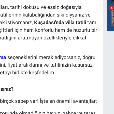
ları, tarihi dokusu ve eşsiz doğasıyla
6
tatillerinin kalabalığından sıkıldıysanız ve
k istiyorsanız,
Kuşadası'nda villa tatili
tam
 çiftleri için hem konforlu hem de huzurlu bir
rahatlığını aratmayan özellikleriyle dikkat
ama
seçeneklerini merak ediyorsanız, doğru
ini, fiyat aralıklarını ve tatilinizin kusursuz
tayı birlikte keşfedelim.
sınız?
 birçok sebep var! İşte en önemli avantajlar:
orunda olmadığınız havuz, bahçe ve teras