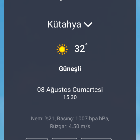
Politika
Kütahya
Bilecik
Kütahya
°
32
Gezi
Güneşli
Genel
08 Ağustos Cumartesi
Çevre
15:30
Yerel
Nem: %21, Basınç: 1007 hpa hPa,
Magazin
Rüzgar: 4.50 m/s
Bilim ve Teknoloji