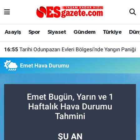
Asayiş
Yaşam
Eskişehir Nöbetçi Eczaneler
Asayiş
Spor
Siyaset
Gündem
Türkiye
Dün
Spor
Afyonkarahisar
Eskişehir Hava Durumu
16:55
Tarihi Odunpazarı Evleri Bölgesi’nde Yangın Paniği
Siyaset
Eğitim
Eskişehir Trafik Yoğunluk Haritası
Emet Hava Durumu
Gündem
Eskişehirspor Arşivi
Süper Lig Puan Durumu ve Fikstür
Türkiye
Eskişehir Arşivi
Tüm Manşetler
Emet Bugün, Yarın ve 1
Dünya
Röportaj
Son Dakika Haberleri
Haftalık Hava Durumu
Tahmini
Sağlık
Ekonomi
Haber Arşivi
ŞU AN
Alış-Veriş/İş dünyası
Kültür Sanat