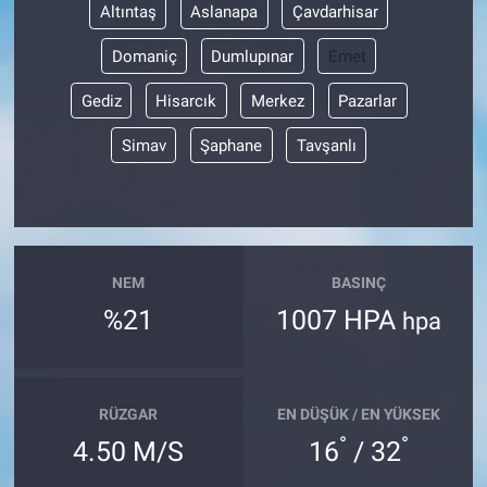
Altıntaş
Aslanapa
Çavdarhisar
Domaniç
Dumlupınar
Emet
Gediz
Hisarcık
Merkez
Pazarlar
Simav
Şaphane
Tavşanlı
NEM
BASINÇ
%21
1007 HPA
hpa
RÜZGAR
EN DÜŞÜK / EN YÜKSEK
°
°
4.50 M/S
16
/ 32