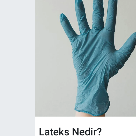
Politika
Bilecik
Kütahya
Gezi
Genel
Çevre
Yerel
Magazin
Lateks Nedir?
Bilim ve Teknoloji