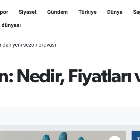
por
Siyaset
Gündem
Türkiye
Dünya
Sa
ş dünyası
r'dan yeni sezon provası
: Nedir, Fiyatları v