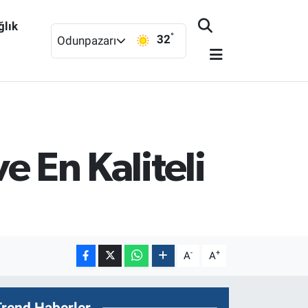
ğlık
°
32
Odunpazarı
e En Kaliteli
-
+
A
A
Trend Haberler