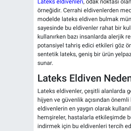
Lateks eldivenleri
, odak noktası ola
örneğidir. Cerrahi eldivenlerden med
modelde lateks eldiven bulmak mümkü
sayesinde bu eldivenler rahat bir kul
kullanırken bazı insanlarda alerjik r
potansiyel tahriş edici etkileri gö
sentetik lateks, geniş bir ürün yelp
sunar.
Lateks Eldiven Neden 
Lateks eldivenler, çeşitli alanlarda 
hijyen ve güvenlik açısından önemli b
eldivenlerin en yaygın olarak kullanıl
hemşireler, hastalarla etkileşimde b
indirmek için bu eldivenleri tercih e