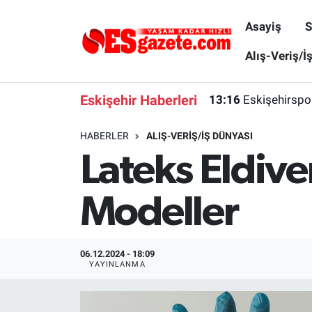
Asayiş
S
Asayiş
Yaşam
Eskişehir Nöbetçi Eczaneler
Alış-Veriş/İ
Spor
Afyonkarahisar
Eskişehir Hava Durumu
Eskişehir Haberleri
13:16
Eskişehirspo
Siyaset
Eğitim
Eskişehir Trafik Yoğunluk Haritası
HABERLER
ALIŞ-VERIŞ/İŞ DÜNYASI
Lateks Eldiven
Gündem
Eskişehirspor Arşivi
Süper Lig Puan Durumu ve Fikstür
Türkiye
Eskişehir Arşivi
Tüm Manşetler
Modeller
Dünya
Röportaj
Son Dakika Haberleri
06.12.2024 - 18:09
Sağlık
Ekonomi
Haber Arşivi
YAYINLANMA
Alış-Veriş/İş dünyası
Kültür Sanat