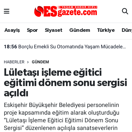
Asayiş
Yaşam
Eskişehir Nöbetçi Eczaneler
Asayiş
Spor
Siyaset
Gündem
Türkiye
Dün
Spor
Afyonkarahisar
Eskişehir Hava Durumu
18:56
Borçlu Emekli Su Otomatında Yaşam Mücadelesi Veriyor
Siyaset
Eğitim
Eskişehir Trafik Yoğunluk Haritası
HABERLER
GÜNDEM
Gündem
Eskişehirspor Arşivi
Süper Lig Puan Durumu ve Fikstür
Lületaşı işleme eğitici
eğitimi dönem sonu sergisi
Türkiye
Eskişehir Arşivi
Tüm Manşetler
açıldı
Dünya
Röportaj
Son Dakika Haberleri
Eskişehir Büyükşehir Belediyesi personelinin
proje kapsamında eğitim alarak oluşturduğu
Sağlık
Ekonomi
Haber Arşivi
“Lületaşı İşleme Eğitici Eğitimi Dönem Sonu
Sergisi” düzenlenen açılışla sanatseverlerin
Alış-Veriş/İş dünyası
Kültür Sanat