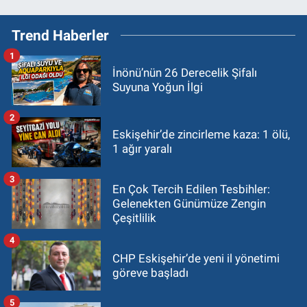
Trend Haberler
1
İnönü’nün 26 Derecelik Şifalı
Suyuna Yoğun İlgi
2
Eskişehir’de zincirleme kaza: 1 ölü,
1 ağır yaralı
3
En Çok Tercih Edilen Tesbihler:
Gelenekten Günümüze Zengin
Çeşitlilik
4
CHP Eskişehir’de yeni il yönetimi
göreve başladı
5