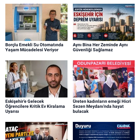
Borçlu Emekli Su Otomatında
Aynı Bina Her Zeminde Aynı
Yaşam Mücadelesi Veriyor
Güvenliği Sağlamaz
Eskişehir’e Gelecek
Üreten kadınların emeği Hicri
Öğrencilere Kritik Ev Kiralama
Sezen Meydanı'nda hayat
Uyarısı
bulacak