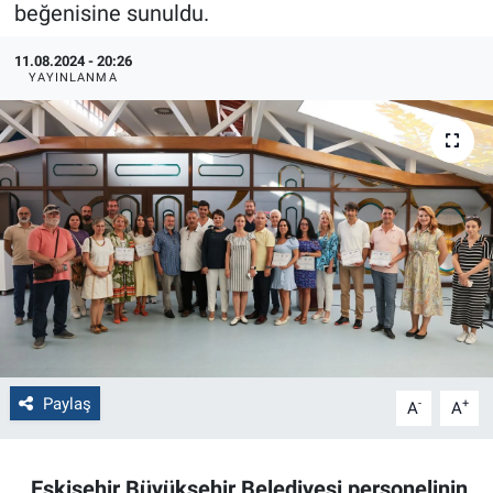
beğenisine sunuldu.
Politika
11.08.2024 - 20:26
YAYINLANMA
Bilecik
Kütahya
Gezi
Genel
Çevre
Yerel
Paylaş
-
+
A
A
Magazin
Eskişehir Büyükşehir Belediyesi personelinin
Bilim ve Teknoloji