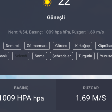
22
Güneşli
Nem: %54, Basınç: 1009 hpa hPa, Rüzgar: 1.69 m/s
Demirci
Gölmarmara
Gördes
Kırkağaç
Köprüba
anlı
Selendi
Soma
Şehzadeler
Turgutlu
Yunus
BASINÇ
RÜZGAR
1009 HPA
1.69 M/S
hpa