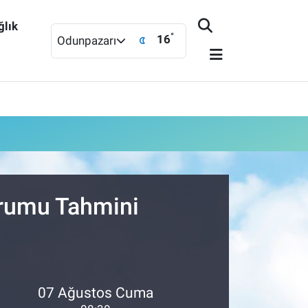
ğlık
°
16
Odunpazarı
urumu Tahmini
07 Ağustos Cuma