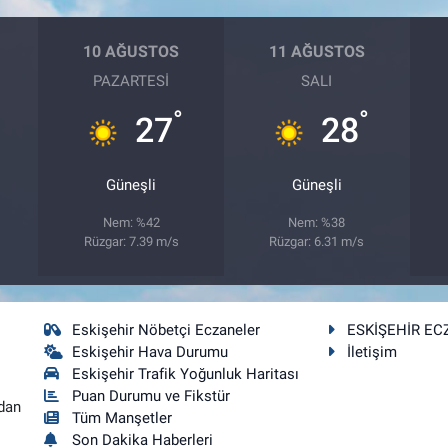
10 AĞUSTOS
11 AĞUSTOS
PAZARTESI
SALI
°
°
27
28
Güneşli
Güneşli
Nem: %42
Nem: %38
Rüzgar: 7.39 m/s
Rüzgar: 6.31 m/s
Eskişehir Nöbetçi Eczaneler
ESKİŞEHİR EC
Eskişehir Hava Durumu
İletişim
Eskişehir Trafik Yoğunluk Haritası
Puan Durumu ve Fikstür
dan
Tüm Manşetler
Son Dakika Haberleri