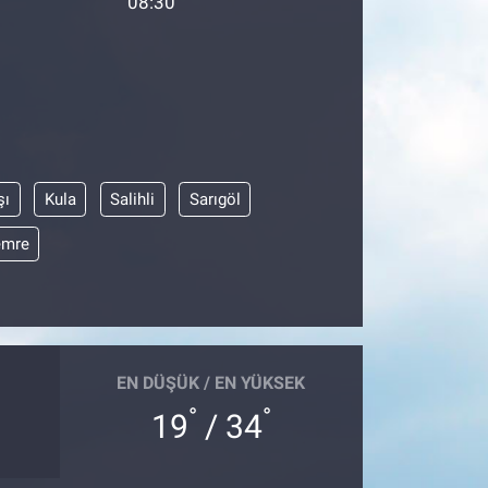
08:30
şı
Kula
Salihli
Sarıgöl
emre
EN DÜŞÜK / EN YÜKSEK
°
°
19
/ 34