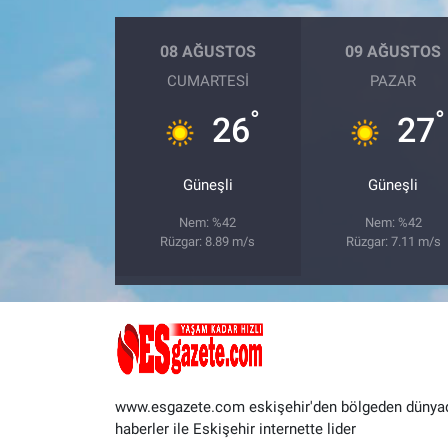
08 AĞUSTOS
09 AĞUSTOS
CUMARTESI
PAZAR
°
°
26
27
Güneşli
Güneşli
Nem: %42
Nem: %42
Rüzgar: 8.89 m/s
Rüzgar: 7.11 m/s
www.esgazete.com eskişehir'den bölgeden dünya
haberler ile Eskişehir internette lider