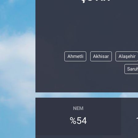
Politika
Bilecik
Kütahya
Ahmetli
Akhisar
Alaşehir
Gezi
Saruh
Genel
Çevre
Yerel
NEM
%54
Magazin
Bilim ve Teknoloji