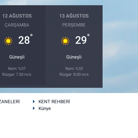
12 AĞUSTOS
13 AĞUSTOS
ÇARŞAMBA
PERŞEMBE
°
°
28
29
Güneşli
Güneşli
Nem: %37
Nem: %33
Rüzgar: 7.50 m/s
Rüzgar: 8.00 m/s
ZANELERİ
KENT REHBERİ
Künye