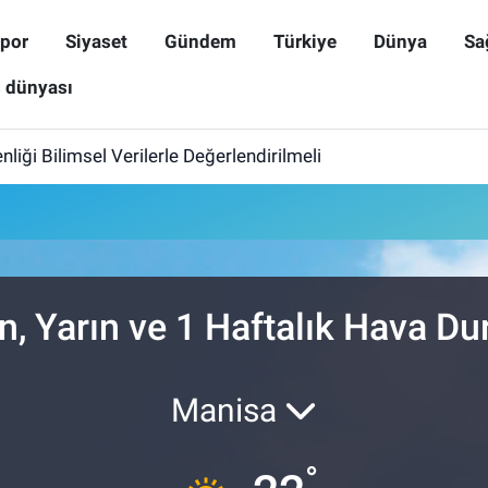
por
Siyaset
Gündem
Türkiye
Dünya
Sa
ş dünyası
iği Bilimsel Verilerle Değerlendirilmeli
n, Yarın ve 1 Haftalık Hava D
Manisa
°