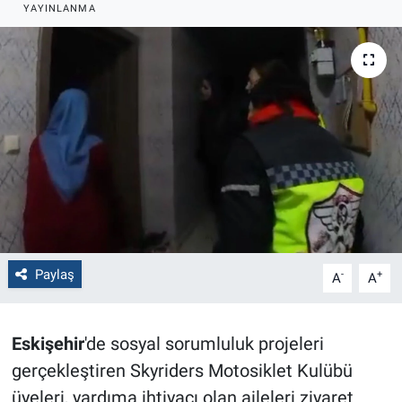
YAYINLANMA
Politika
Bilecik
Kütahya
Gezi
Genel
Çevre
Paylaş
-
+
A
A
Yerel
Eskişehir
'de sosyal sorumluluk projeleri
Magazin
gerçekleştiren Skyriders Motosiklet Kulübü
üyeleri, yardıma ihtiyacı olan aileleri ziyaret
Bilim ve Teknoloji