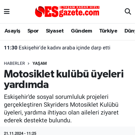
Asayiş
Yaşam
Eskişehir Nöbetçi Eczaneler
Asayiş
Spor
Siyaset
Gündem
Türkiye
Dün
Spor
Afyonkarahisar
Eskişehir Hava Durumu
11:30
Eskişehir'de kadını araba içinde darp etti
Siyaset
Eğitim
Eskişehir Trafik Yoğunluk Haritası
HABERLER
YAŞAM
Gündem
Eskişehirspor Arşivi
Süper Lig Puan Durumu ve Fikstür
Motosiklet kulübü üyeleri
yardımda
Türkiye
Eskişehir Arşivi
Tüm Manşetler
Eskişehir'de sosyal sorumluluk projeleri
Dünya
Röportaj
Son Dakika Haberleri
gerçekleştiren Skyriders Motosiklet Kulübü
üyeleri, yardıma ihtiyacı olan aileleri ziyaret
Sağlık
Ekonomi
Haber Arşivi
ederek destekte bulundu.
Alış-Veriş/İş dünyası
Kültür Sanat
21.11.2024 - 11:25