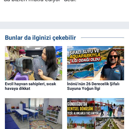
Bunlar da ilginizi çekebilir
Evcil hayvan sahipleri, sıcak
İnönü’nün 26 Derecelik Şifalı
havaya dikkat
Suyuna Yoğun İlgi