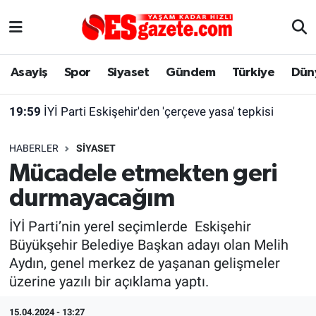
Asayiş
Yaşam
Eskişehir Nöbetçi Eczaneler
Asayiş
Spor
Siyaset
Gündem
Türkiye
Dün
Spor
Afyonkarahisar
Eskişehir Hava Durumu
19:59
İYİ Parti Eskişehir'den 'çerçeve yasa' tepkisi
Siyaset
Eğitim
Eskişehir Trafik Yoğunluk Haritası
HABERLER
SIYASET
Gündem
Eskişehirspor Arşivi
Süper Lig Puan Durumu ve Fikstür
Mücadele etmekten geri
durmayacağım
Türkiye
Eskişehir Arşivi
Tüm Manşetler
İYİ Parti’nin yerel seçimlerde Eskişehir
Dünya
Röportaj
Son Dakika Haberleri
Büyükşehir Belediye Başkan adayı olan Melih
Aydın, genel merkez de yaşanan gelişmeler
Sağlık
Ekonomi
Haber Arşivi
üzerine yazılı bir açıklama yaptı.
Alış-Veriş/İş dünyası
Kültür Sanat
15.04.2024 - 13:27