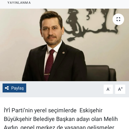
YAYINLANMA
Politika
Bilecik
Kütahya
Gezi
Genel
Çevre
Paylaş
-
+
A
A
Yerel
İYİ Parti’nin yerel seçimlerde Eskişehir
Magazin
Büyükşehir Belediye Başkan adayı olan Melih
Aydın, genel merkez de yaşanan gelişmeler
Bilim ve Teknoloji