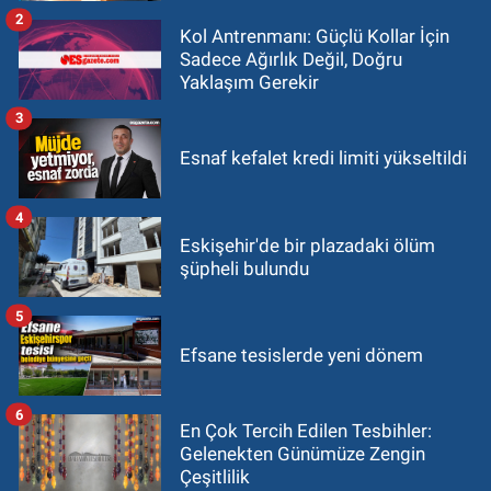
2
Kol Antrenmanı: Güçlü Kollar İçin
Sadece Ağırlık Değil, Doğru
Yaklaşım Gerekir
3
Esnaf kefalet kredi limiti yükseltildi
4
Eskişehir'de bir plazadaki ölüm
şüpheli bulundu
5
Efsane tesislerde yeni dönem
6
En Çok Tercih Edilen Tesbihler:
Gelenekten Günümüze Zengin
Çeşitlilik