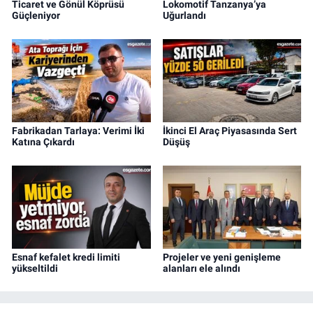
Ticaret ve Gönül Köprüsü
Lokomotif Tanzanya’ya
Güçleniyor
Uğurlandı
Fabrikadan Tarlaya: Verimi İki
İkinci El Araç Piyasasında Sert
Katına Çıkardı
Düşüş
Esnaf kefalet kredi limiti
Projeler ve yeni genişleme
yükseltildi
alanları ele alındı