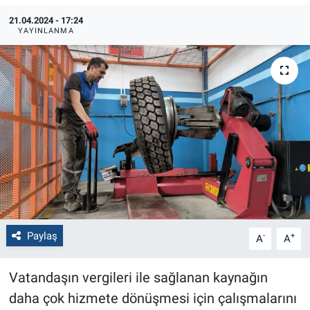
21.04.2024 - 17:24
Politika
YAYINLANMA
Bilecik
Kütahya
Gezi
Genel
Çevre
Paylaş
Yerel
-
+
A
A
Magazin
Vatandaşın vergileri ile sağlanan kaynağın
daha çok hizmete dönüşmesi için çalışmalarını
Bilim ve Teknoloji