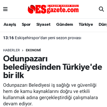
Asayiş
Yaşam
Eskişehir Nöbetçi Eczaneler
Asayiş
Spor
Siyaset
Gündem
Türkiye
Dün
Spor
Afyonkarahisar
Eskişehir Hava Durumu
13:16
Eskişehirspor'dan yeni sezon provası
Siyaset
Eğitim
Eskişehir Trafik Yoğunluk Haritası
HABERLER
EKONOMI
Gündem
Eskişehirspor Arşivi
Süper Lig Puan Durumu ve Fikstür
Odunpazarı
belediyesinden Türkiye'de
Türkiye
Eskişehir Arşivi
Tüm Manşetler
bir ilk
Dünya
Röportaj
Son Dakika Haberleri
Odunpazarı Belediyesi iş sağlığı ve güvenliği
hem de kamu kaynaklarını doğru ve etkili
Sağlık
Ekonomi
Haber Arşivi
kullanmak adına gerçekleştirdiği çalışmalara
devam ediyor.
Alış-Veriş/İş dünyası
Kültür Sanat