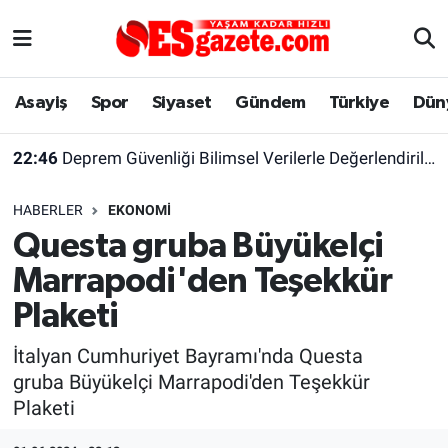
Asayiş
Yaşam
Eskişehir Nöbetçi Eczaneler
Asayiş
Spor
Siyaset
Gündem
Türkiye
Dün
Spor
Afyonkarahisar
Eskişehir Hava Durumu
22:46
Deprem Güvenliği Bilimsel Verilerle Değerlendirilmeli
Siyaset
Eğitim
Eskişehir Trafik Yoğunluk Haritası
HABERLER
EKONOMI
Gündem
Eskişehirspor Arşivi
Süper Lig Puan Durumu ve Fikstür
Questa gruba Büyükelçi
Marrapodi'den Teşekkür
Türkiye
Eskişehir Arşivi
Tüm Manşetler
Plaketi
Dünya
Röportaj
Son Dakika Haberleri
İtalyan Cumhuriyet Bayramı'nda Questa
gruba Büyükelçi Marrapodi'den Teşekkür
Sağlık
Ekonomi
Haber Arşivi
Plaketi
Alış-Veriş/İş dünyası
Kültür Sanat