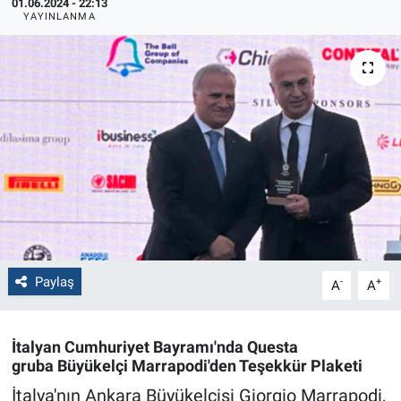
01.06.2024 - 22:13
YAYINLANMA
Politika
Bilecik
Kütahya
Gezi
Genel
Çevre
Paylaş
-
+
A
A
Yerel
İtalyan Cumhuriyet Bayramı'nda Questa
Magazin
gruba Büyükelçi Marrapodi'den Teşekkür Plaketi
İtalya'nın Ankara Büyükelçisi Giorgio Marrapodi,
Bilim ve Teknoloji