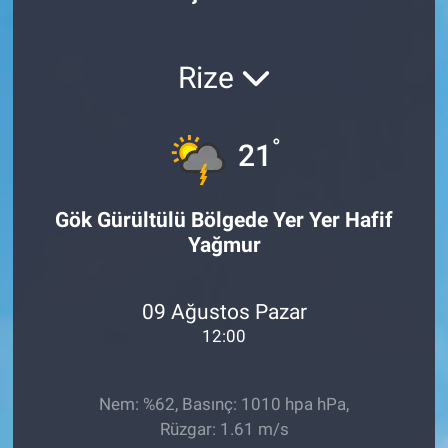
Politika
Rize
Bilecik
Kütahya
°
21
Gezi
Gök Gürültülü Bölgede Yer Yer Hafif
Genel
Yağmur
Çevre
09 Ağustos Pazar
12:00
Yerel
Magazin
Nem: %62, Basınç: 1010 hpa hPa,
Rüzgar: 1.61 m/s
Bilim ve Teknoloji