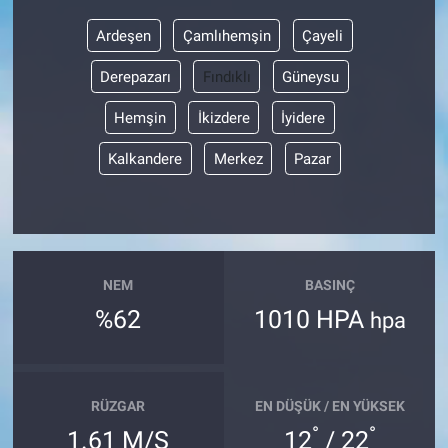
Ardeşen
Çamlıhemşin
Çayeli
Derepazarı
Fındıklı
Güneysu
Hemşin
İkizdere
İyidere
Kalkandere
Merkez
Pazar
NEM
BASINÇ
%62
1010 HPA
hpa
RÜZGAR
EN DÜŞÜK / EN YÜKSEK
°
°
1.61 M/S
12
/ 22