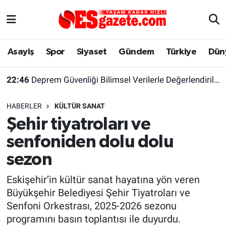
Asayiş
Yaşam
Eskişehir Nöbetçi Eczaneler
Asayiş
Spor
Siyaset
Gündem
Türkiye
Dün
Spor
Afyonkarahisar
Eskişehir Hava Durumu
22:46
Deprem Güvenliği Bilimsel Verilerle Değerlendirilmeli
Siyaset
Eğitim
Eskişehir Trafik Yoğunluk Haritası
HABERLER
KÜLTÜR SANAT
Gündem
Eskişehirspor Arşivi
Süper Lig Puan Durumu ve Fikstür
Şehir tiyatroları ve
senfoniden dolu dolu
Türkiye
Eskişehir Arşivi
Tüm Manşetler
sezon
Dünya
Röportaj
Son Dakika Haberleri
Eskişehir’in kültür sanat hayatına yön veren
Büyükşehir Belediyesi Şehir Tiyatroları ve
Sağlık
Ekonomi
Haber Arşivi
Senfoni Orkestrası, 2025-2026 sezonu
programını basın toplantısı ile duyurdu.
Alış-Veriş/İş dünyası
Kültür Sanat