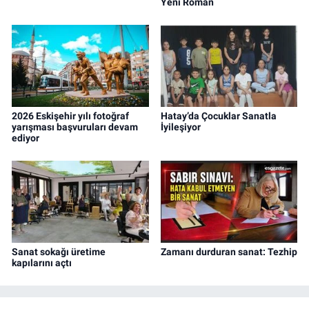
Yeni Roman
2026 Eskişehir yılı fotoğraf
Hatay’da Çocuklar Sanatla
yarışması başvuruları devam
İyileşiyor
ediyor
Sanat sokağı üretime
Zamanı durduran sanat: Tezhip
kapılarını açtı