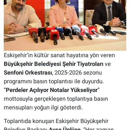
Eskişehir’in kültür sanat hayatına yön veren
Büyükşehir Belediyesi Şehir Tiyatroları
ve
Senfoni Orkestrası
, 2025-2026 sezonu
programını basın toplantısı ile duyurdu.
“
Perdeler Açılıyor Notalar Yükseliyor
”
mottosuyla gerçekleşen toplantıya basın
mensupları yoğun ilgi gösterdi.
Toplantıda konuşan Eskişehir Büyükşehir
Belediye Başkanı
Ayşe Ünlüce
, “Her zaman