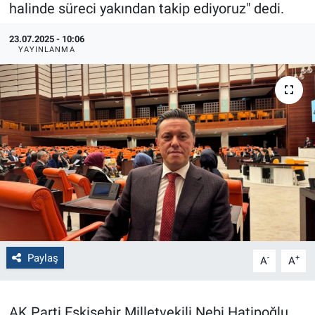
halinde süreci yakından takip ediyoruz" dedi.
Politika
23.07.2025 - 10:06
YAYINLANMA
Bilecik
Kütahya
Gezi
Genel
Çevre
Yerel
Paylaş
-
+
A
A
Magazin
AK Parti Eskişehir Milletvekili Nebi Hatipoğlu,
Bilim ve Teknoloji