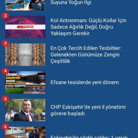
Suyuna Yoğun İlgi
2
Kol Antrenmanı: Güçlü Kollar İçin
Sadece Ağırlık Değil, Doğru
Yaklaşım Gerekir
3
En Çok Tercih Edilen Tesbihler:
Gelenekten Günümüze Zengin
Çeşitlilik
4
Efsane tesislerde yeni dönem
5
CHP Eskişehir’de yeni il yönetimi
göreve başladı
6
Eskişehir’de silahlı saldırı: 1 yaralı