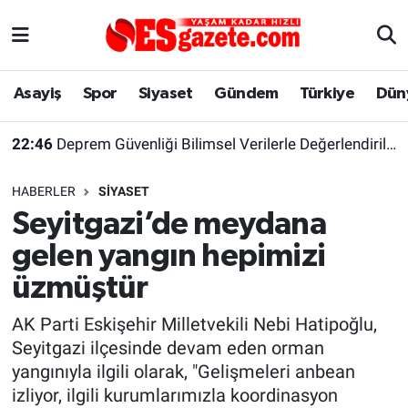
Asayiş
Yaşam
Eskişehir Nöbetçi Eczaneler
Asayiş
Spor
Siyaset
Gündem
Türkiye
Dün
Spor
Afyonkarahisar
Eskişehir Hava Durumu
22:46
Deprem Güvenliği Bilimsel Verilerle Değerlendirilmeli
Siyaset
Eğitim
Eskişehir Trafik Yoğunluk Haritası
HABERLER
SIYASET
Gündem
Eskişehirspor Arşivi
Süper Lig Puan Durumu ve Fikstür
Seyitgazi’de meydana
gelen yangın hepimizi
Türkiye
Eskişehir Arşivi
Tüm Manşetler
üzmüştür
Dünya
Röportaj
Son Dakika Haberleri
AK Parti Eskişehir Milletvekili Nebi Hatipoğlu,
Seyitgazi ilçesinde devam eden orman
Sağlık
Ekonomi
Haber Arşivi
yangınıyla ilgili olarak, "Gelişmeleri anbean
izliyor, ilgili kurumlarımızla koordinasyon
Alış-Veriş/İş dünyası
Kültür Sanat