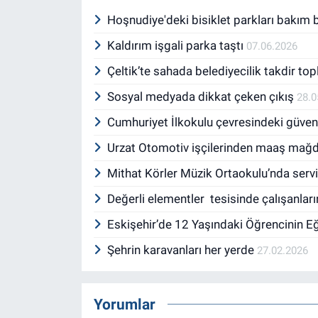
Hoşnudiye'deki bisiklet parkları bakım 
Kaldırım işgali parka taştı
07.06.2026
Çeltik’te sahada belediyecilik takdir to
Sosyal medyada dikkat çeken çıkış
28.0
Cumhuriyet İlkokulu çevresindeki güvenlik
Urzat Otomotiv işçilerinden maaş mağdu
Mithat Körler Müzik Ortaokulu’nda servi
Değerli elementler tesisinde çalışanla
Eskişehir’de 12 Yaşındaki Öğrencinin Eğ
Şehrin karavanları her yerde
27.02.2026
Yorumlar