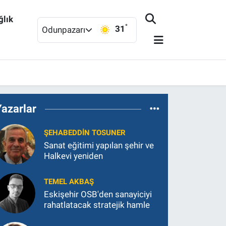
ğlık
°
31
Odunpazarı
Yazarlar
ŞEHABEDDIN TOSUNER
Sanat eğitimi yapılan şehir ve
Halkevi yeniden
TEMEL AKBAŞ
Eskişehir OSB'den sanayiciyi
rahatlatacak stratejik hamle