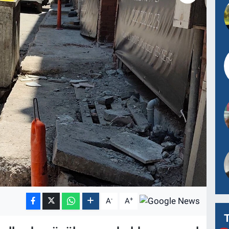
-
+
A
A