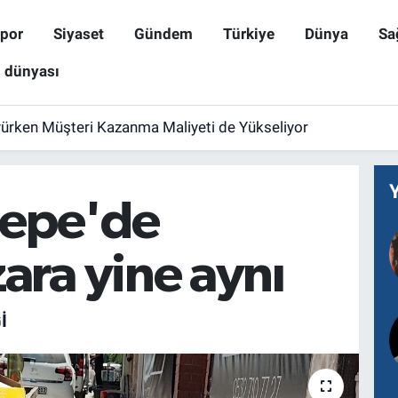
por
Siyaset
Gündem
Türkiye
Dünya
Sa
ş dünyası
yürken Müşteri Kazanma Maliyeti de Yükseliyor
tepe'de
ra yine aynı
I