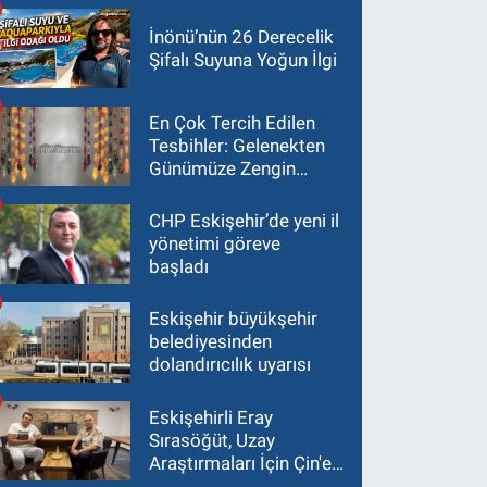
İnönü’nün 26 Derecelik
Şifalı Suyuna Yoğun İlgi
En Çok Tercih Edilen
Tesbihler: Gelenekten
Günümüze Zengin
Çeşitlilik
CHP Eskişehir’de yeni il
yönetimi göreve
başladı
Eskişehir büyükşehir
belediyesinden
dolandırıcılık uyarısı
Eskişehirli Eray
Sırasöğüt, Uzay
Araştırmaları İçin Çin'e
Gidiyor