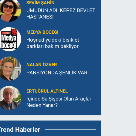
SEVIM ŞAHIN
UMUDUN ADI: KEPEZ DEVLET
HASTANESİ
MEDYA BÖCEĞI
Hoşnudiye'deki bisiklet
parkları bakım bekliyor
NALAN ÖZVER
PANSİYONDA ŞENLİK VAR
ERTUĞRUL ALTINEL
İçinde Su Şişesi Olan Araçlar
Neden Yanar?
Trend Haberler