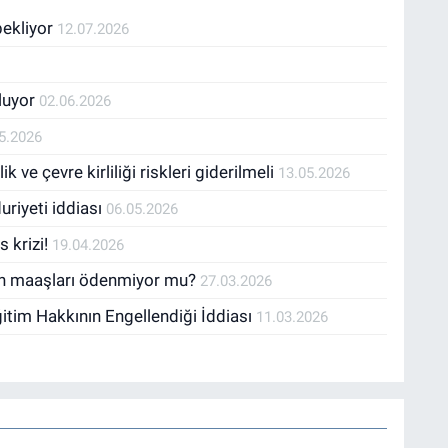
bekliyor
12.07.2026
pluyor
02.06.2026
5.2026
 ve çevre kirliliği riskleri giderilmeli
13.05.2026
riyeti iddiası
06.05.2026
s krizi!
19.04.2026
rın maaşları ödenmiyor mu?
27.03.2026
itim Hakkının Engellendiği İddiası
11.03.2026