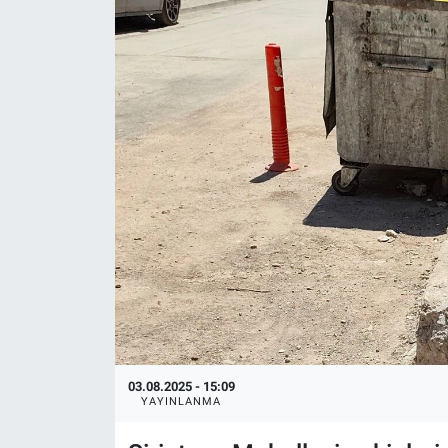
Politika
Bilecik
Kütahya
Gezi
Genel
Çevre
Yerel
03.08.2025 - 15:09
Magazin
YAYINLANMA
Bilim ve Teknoloji