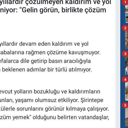
 yıllardır çözülmeyen kaldırım ve yol
1
eniyor: "Gelin görün, birlikte çözüm
2
yıllardır devam eden kaldırım ve yol
m çabalarına rağmen çözüme kavuşmuyor.
3
falarca dile getirip basın aracılığıyla
beklenen adımlar bir türlü atılmıyor.
4
vcut yolların bozukluğu ve kaldırımların
unları, yaşamı olumsuz etkiliyor. Şirintepe
5
tülerle sorunlarını görünür kılmaya çalışıyor.
üzüm yemek" olduğunu belirten vatandaşlar,