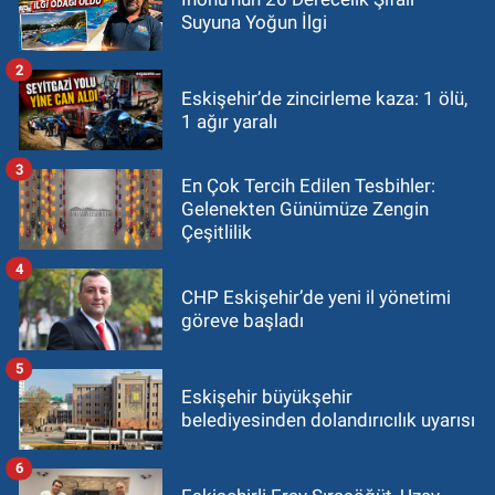
Suyuna Yoğun İlgi
2
Eskişehir’de zincirleme kaza: 1 ölü,
1 ağır yaralı
3
En Çok Tercih Edilen Tesbihler:
Gelenekten Günümüze Zengin
Çeşitlilik
4
CHP Eskişehir’de yeni il yönetimi
göreve başladı
5
Eskişehir büyükşehir
belediyesinden dolandırıcılık uyarısı
6