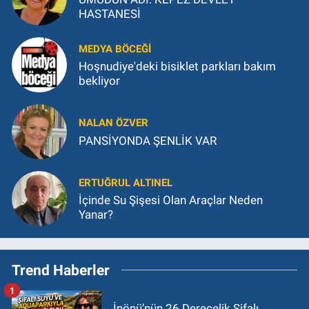
HASTANESİ
MEDYA BÖCEĞI
Hoşnudiye'deki bisiklet parkları bakım
bekliyor
NALAN ÖZVER
PANSİYONDA ŞENLİK VAR
ERTUĞRUL ALTINEL
İçinde Su Şişesi Olan Araçlar Neden
Yanar?
Trend Haberler
1
İnönü’nün 26 Derecelik Şifalı