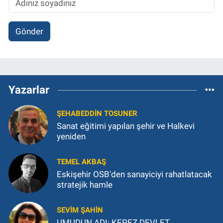
Gönder
Yazarlar
ŞEHABEDDIN TOSUNER
Sanat eğitimi yapılan şehir ve Halkevi
yeniden
TEMEL AKBAŞ
Eskişehir OSB'den sanayiciyi rahatlatacak
stratejik hamle
SEVIM ŞAHIN
UMUDUN ADI: KEPEZ DEVLET