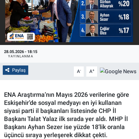
Politika
Bilecik
Kütahya
28.05.2026 - 18:15
YAYINLANMA
Gezi
Paylaş
-
+
A
A
Genel
Çevre
ENA Araştırma’nın Mayıs 2026 verilerine göre
Eskişehir’de sosyal medyayı en iyi kullanan
Yerel
siyasi parti il başkanları listesinde CHP İl
Başkanı Talat Yalaz ilk sırada yer aldı. MHP İl
Magazin
Başkanı Ayhan Sezer ise yüzde 18’lik oranla
üçüncü sıraya yerleşerek dikkat çekti.
Bilim ve Teknoloji