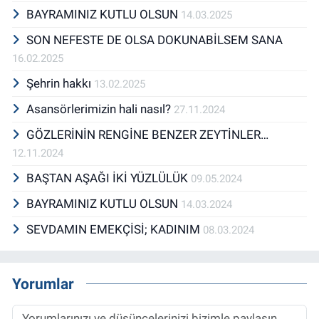
BAYRAMINIZ KUTLU OLSUN
14.03.2025
SON NEFESTE DE OLSA DOKUNABİLSEM SANA
16.02.2025
Şehrin hakkı
13.02.2025
Asansörlerimizin hali nasıl?
27.11.2024
GÖZLERİNİN RENGİNE BENZER ZEYTİNLER…
12.11.2024
BAŞTAN AŞAĞI İKİ YÜZLÜLÜK
09.05.2024
BAYRAMINIZ KUTLU OLSUN
14.03.2024
SEVDAMIN EMEKÇİSİ; KADINIM
08.03.2024
Yorumlar