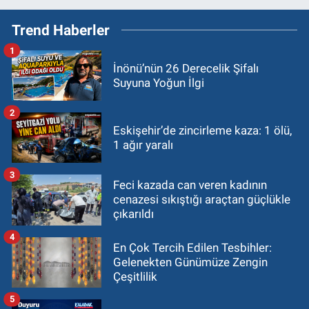
Trend Haberler
1
İnönü’nün 26 Derecelik Şifalı
Suyuna Yoğun İlgi
2
Eskişehir’de zincirleme kaza: 1 ölü,
1 ağır yaralı
3
Feci kazada can veren kadının
cenazesi sıkıştığı araçtan güçlükle
çıkarıldı
4
En Çok Tercih Edilen Tesbihler:
Gelenekten Günümüze Zengin
Çeşitlilik
5