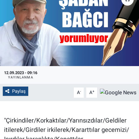
Politika
Bilecik
Kütahya
Gezi
12.09.2023 - 09:16
Genel
YAYINLANMA
Çevre
Paylaş
-
+
A
A
Yerel
"Çirkindiler/Korkaktılar/Yarınsızdılar/Geldiler
Magazin
itilerek/Girdiler irkilerek/Kararttılar gecemizi/
Bilim ve Teknoloji