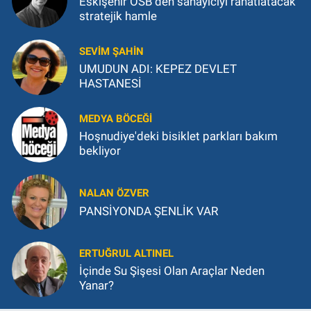
Eskişehir OSB'den sanayiciyi rahatlatacak
stratejik hamle
SEVIM ŞAHIN
UMUDUN ADI: KEPEZ DEVLET
HASTANESİ
MEDYA BÖCEĞI
Hoşnudiye'deki bisiklet parkları bakım
bekliyor
NALAN ÖZVER
PANSİYONDA ŞENLİK VAR
ERTUĞRUL ALTINEL
İçinde Su Şişesi Olan Araçlar Neden
Yanar?