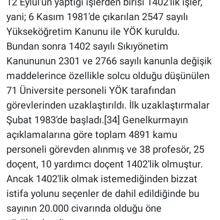
12 Eylül'ün yaptığı işlerden birisi 1402'lik işler,
yani; 6 Kasım 1981'de çıkarılan 2547 sayılı
Yükseköğretim Kanunu ile YÖK kuruldu.
Bundan sonra 1402 sayılı Sıkıyönetim
Kanununun 2301 ve 2766 sayılı kanunla değişik
maddelerince özellikle solcu olduğu düşünülen
71 Üniversite personeli YÖK tarafından
görevlerinden uzaklaştırıldı. İlk uzaklaştırmalar
Şubat 1983'de başladı.[34] Genelkurmayın
açıklamalarına göre toplam 4891 kamu
personeli görevden alınmış ve 38 profesör, 25
doçent, 10 yardımcı doçent 1402'lik olmuştur.
Ancak 1402'lik olmak istemediğinden bizzat
istifa yolunu seçenler de dahil edildiğinde bu
sayının 20.000 civarında olduğu öne