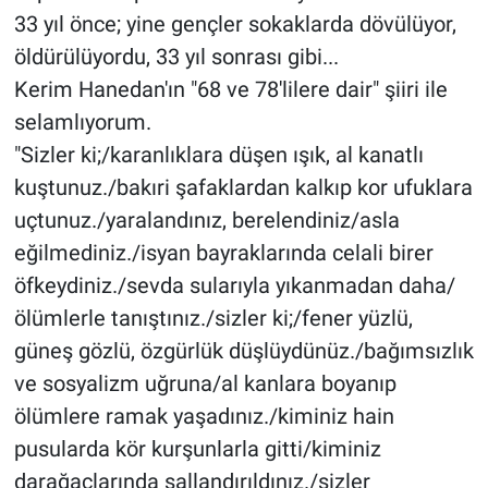
33 yıl önce; yine gençler sokaklarda dövülüyor,
öldürülüyordu, 33 yıl sonrası gibi...
Kerim Hanedan'ın "68 ve 78'lilere dair" şiiri ile
selamlıyorum.
"Sizler ki;/karanlıklara düşen ışık, al kanatlı
kuştunuz./bakıri şafaklardan kalkıp kor ufuklara
uçtunuz./yaralandınız, berelendiniz/asla
eğilmediniz./isyan bayraklarında celali birer
öfkeydiniz./sevda sularıyla yıkanmadan daha/
ölümlerle tanıştınız./sizler ki;/fener yüzlü,
güneş gözlü, özgürlük düşlüydünüz./bağımsızlık
ve sosyalizm uğruna/al kanlara boyanıp
ölümlere ramak yaşadınız./kiminiz hain
pusularda kör kurşunlarla gitti/kiminiz
darağaçlarında sallandırıldınız./sizler