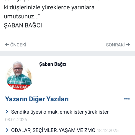
ki;düşlerinizle yüreklerde yarınlara
umutsunuz..."
ŞABAN BAĞCI
ÖNCEKI
SONRAKI
Şaban Bağcı
Yazarın Diğer Yazıları
Sendika üyesi olmak, emek ister yürek ister
08.01.2026
ODALAR, SEÇİMLER, YAŞAM VE ZMO
18.12.2025