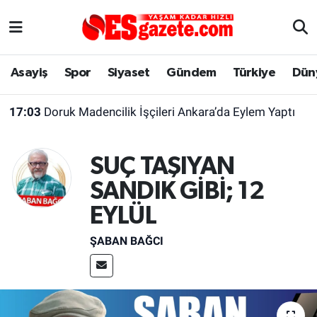
Asayiş
Yaşam
Eskişehir Nöbetçi Eczaneler
Asayiş
Spor
Siyaset
Gündem
Türkiye
Dün
Spor
Afyonkarahisar
Eskişehir Hava Durumu
17:03
Doruk Madencilik İşçileri Ankara’da Eylem Yaptı
Siyaset
Eğitim
Eskişehir Trafik Yoğunluk Haritası
SUÇ TAŞIYAN
Gündem
Eskişehirspor Arşivi
Süper Lig Puan Durumu ve Fikstür
SANDIK GİBİ; 12
Türkiye
Eskişehir Arşivi
Tüm Manşetler
EYLÜL
Dünya
Röportaj
Son Dakika Haberleri
ŞABAN BAĞCI
Sağlık
Ekonomi
Haber Arşivi
Alış-Veriş/İş dünyası
Kültür Sanat