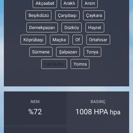
Akçaabat
Araklı
Arsin
Beşikdüzü
Çarşıbaşı
Çaykara
Dernekpazarı
Düzköy
Hayrat
Köprübaşı
Maçka
Of
Ortahisar
Sürmene
Şalpazarı
Tonya
Vakfıkebir
Yomra
NEM
BASINÇ
%72
1008 HPA
hpa