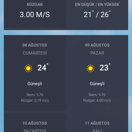
RÜZGAR
EN DÜŞÜK / EN YÜKSEK
°
°
3.00 M/S
21
/ 26
08 AĞUSTOS
09 AĞUSTOS
CUMARTESI
PAZAR
°
°
24
23
Güneşli
Güneşli
Nem: %76
Nem: %76
Rüzgar: 3.19 m/s
Rüzgar: 4.00 m/s
10 AĞUSTOS
11 AĞUSTOS
PAZARTESI
SALI