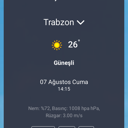
Politika
Trabzon
Bilecik
Kütahya
°
26
Gezi
Güneşli
Genel
07 Ağustos Cuma
Çevre
14:15
Yerel
Nem: %72, Basınç: 1008 hpa hPa,
Magazin
Rüzgar: 3.00 m/s
Bilim ve Teknoloji