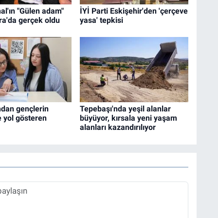
al'ın "Gülen adam"
İYİ Parti Eskişehir'den 'çerçeve
ra'da gerçek oldu
yasa' tepkisi
ndan gençlerin
Tepebaşı'nda yeşil alanlar
 yol gösteren
büyüyor, kırsala yeni yaşam
alanları kazandırılıyor