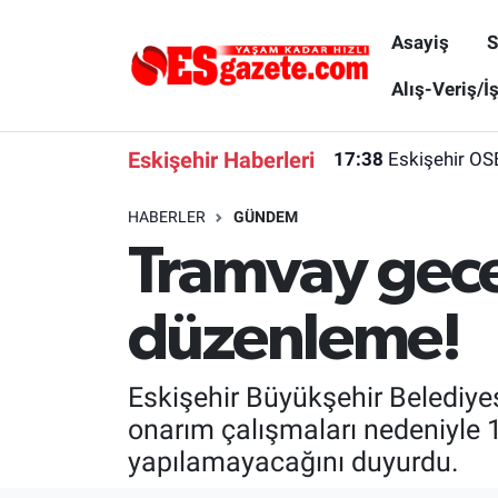
Asayiş
S
Asayiş
Yaşam
Eskişehir Nöbetçi Eczaneler
Alış-Veriş/İ
Spor
Afyonkarahisar
Eskişehir Hava Durumu
Eskişehir Haberleri
17:38
Eskişehir OS
Siyaset
Eğitim
Eskişehir Trafik Yoğunluk Haritası
HABERLER
GÜNDEM
Tramvay gece
Gündem
Eskişehirspor Arşivi
Süper Lig Puan Durumu ve Fikstür
Türkiye
Eskişehir Arşivi
Tüm Manşetler
düzenleme!
Dünya
Röportaj
Son Dakika Haberleri
Eskişehir Büyükşehir Belediyes
Sağlık
Ekonomi
Haber Arşivi
onarım çalışmaları nedeniyle 1
yapılamayacağını duyurdu.
Alış-Veriş/İş dünyası
Kültür Sanat