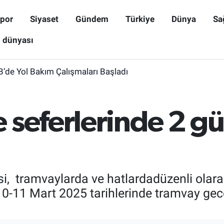
por
Siyaset
Gündem
Türkiye
Dünya
Sa
ş dünyası
B’de Yol Bakım Çalışmaları Başladı
 seferlerinde 2 g
i, tramvaylarda ve hatlardadüzenli olara
0-11 Mart 2025 tarihlerinde tramvay gece 