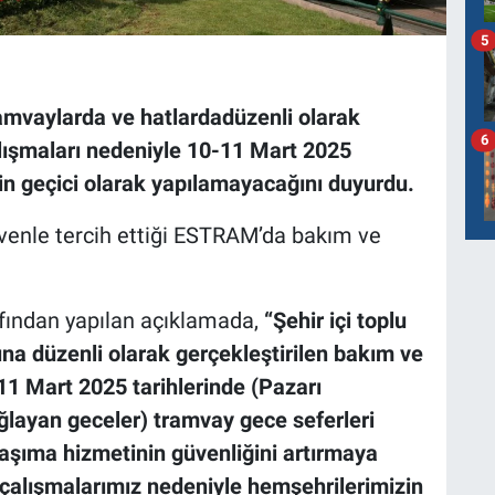
5
amvaylarda ve hatlardadüzenli olarak
6
lışmaları nedeniyle 10-11 Mart 2025
nin geçici olarak yapılamayacağını duyurdu.
v
enle tercih ettiği ESTRAM’da bakım ve
afından yapılan açıklamada,
“Şehir içi toplu
a düzenli olarak gerçekleştirilen bakım ve
11 Mart 2025 tarihlerinde (Pazarı
ağlayan geceler) tramvay gece seferleri
taşıma hizmetinin güvenliğini artırmaya
çalışmalarımız nedeniyle hemşehrilerimizin