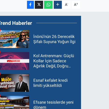
-
+
A
A
Trend Haberler
İnönü’nün 26 Derecelik
Şifalı Suyuna Yoğun İlgi
Kol Antrenmanı: Güçlü
Kollar İçin Sadece
Ağırlık Değil, Doğru
Yaklaşım Gerekir
Esnaf kefalet kredi
limiti yükseltildi
Efsane tesislerde yeni
dönem