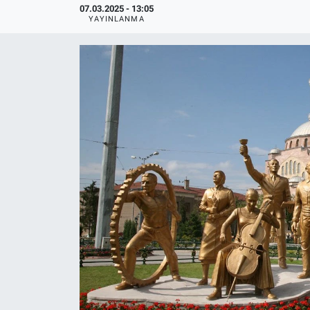
07.03.2025 - 13:05
YAYINLANMA
Politika
Bilecik
Kütahya
Gezi
Genel
Çevre
Yerel
Magazin
Bilim ve Teknoloji