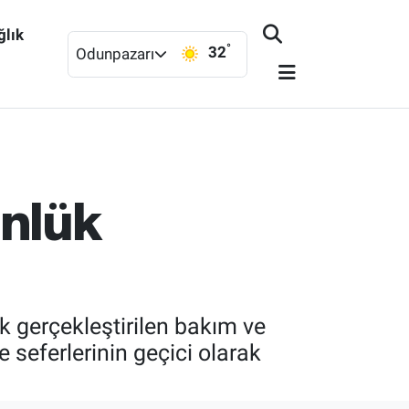
ğlık
°
32
Odunpazarı
ünlük
k gerçekleştirilen bakım ve
seferlerinin geçici olarak