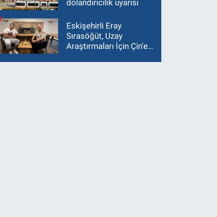
dolandırıcılık uyarısı
Eskişehirli Eray
Sırasöğüt, Uzay
Araştırmaları İçin Çin'e
Gidiyor