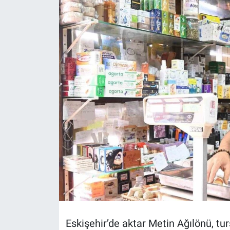
Politika
Bilecik
Kütahya
Gezi
Genel
Çevre
Yerel
Magazin
Eskişehir’de aktar Metin Ağılönü, 
Bilim ve Teknoloji