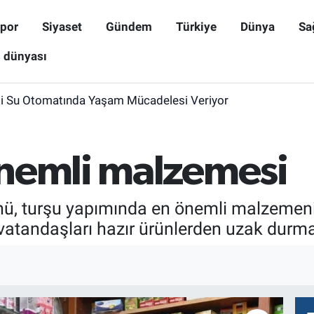
por
Siyaset
Gündem
Türkiye
Dünya
Sa
ş dünyası
i Su Otomatında Yaşam Mücadelesi Veriyor
nemli malzemesi
önü, turşu yapımında en önemli malzemeni
vatandaşları hazır ürünlerden uzak durma