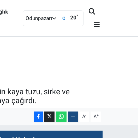
ğlık
°
20
Odunpazarı
n kaya tuzu, sirke ve
ya çağırdı.
-
+
A
A