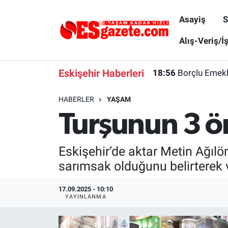
Asayiş
S
Asayiş
Yaşam
Eskişehir Nöbetçi Eczaneler
Alış-Veriş/İ
Spor
Afyonkarahisar
Eskişehir Hava Durumu
Eskişehir Haberleri
18:56
Borçlu Emekl
Siyaset
Eğitim
Eskişehir Trafik Yoğunluk Haritası
HABERLER
YAŞAM
Turşunun 3 ö
Gündem
Eskişehirspor Arşivi
Süper Lig Puan Durumu ve Fikstür
Türkiye
Eskişehir Arşivi
Tüm Manşetler
Eskişehir’de aktar Metin Ağıl
sarımsak olduğunu belirterek 
Dünya
Röportaj
Son Dakika Haberleri
17.09.2025 - 10:10
Sağlık
Ekonomi
Haber Arşivi
YAYINLANMA
Alış-Veriş/İş dünyası
Kültür Sanat