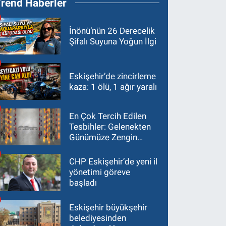
Trend Haberler
İnönü’nün 26 Derecelik
Şifalı Suyuna Yoğun İlgi
Eskişehir’de zincirleme
kaza: 1 ölü, 1 ağır yaralı
En Çok Tercih Edilen
Tesbihler: Gelenekten
Günümüze Zengin
Çeşitlilik
CHP Eskişehir’de yeni il
yönetimi göreve
başladı
Eskişehir büyükşehir
belediyesinden