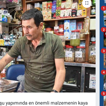
1
2
3
4
5
turşu yapımında en önemli malzemenin kaya