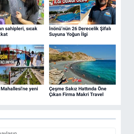
an sahipleri, sıcak
İnönü’nün 26 Derecelik Şifalı
kkat
Suyuna Yoğun İlgi
Mahallesi'ne yeni
Çeşme Sakız Hattında Öne
Çıkan Firma Makri Travel