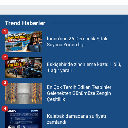
Trend Haberler
1
İnönü’nün 26 Derecelik Şifalı
Suyuna Yoğun İlgi
2
Eskişehir’de zincirleme kaza: 1 ölü,
1 ağır yaralı
3
En Çok Tercih Edilen Tesbihler:
Gelenekten Günümüze Zengin
Çeşitlilik
4
Kalabak damacana su fiyatı
zamlandı