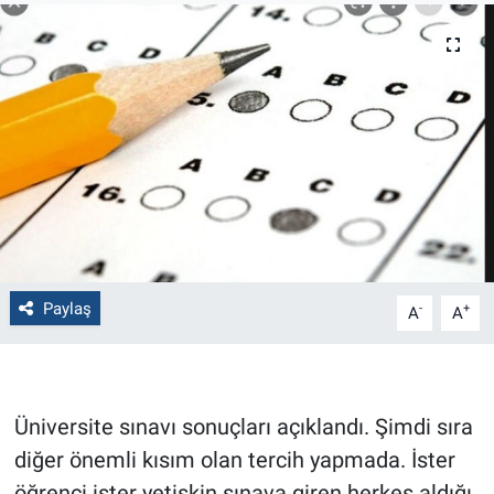
Politika
Bilecik
Kütahya
Gezi
Genel
Paylaş
-
+
A
A
Çevre
Yerel
Üniversite sınavı sonuçları açıklandı. Şimdi sıra
Magazin
diğer önemli kısım olan tercih yapmada. İster
Bilim ve Teknoloji
öğrenci ister yetişkin sınava giren herkes aldığı