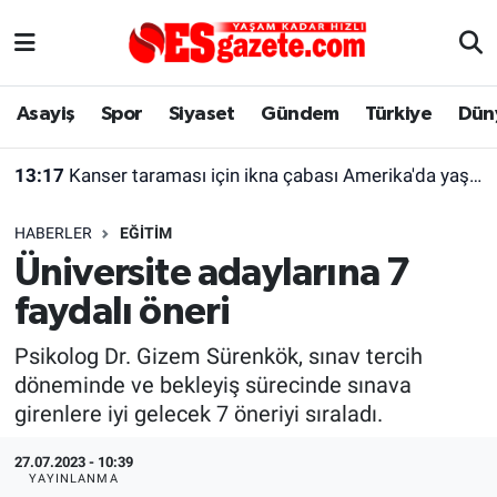
Asayiş
Yaşam
Eskişehir Nöbetçi Eczaneler
Asayiş
Spor
Siyaset
Gündem
Türkiye
Dün
Spor
Afyonkarahisar
Eskişehir Hava Durumu
13:17
Kanser taraması için ikna çabası Amerika'da yaşayan kadını şaşırttı
Siyaset
Eğitim
Eskişehir Trafik Yoğunluk Haritası
HABERLER
EĞITIM
Gündem
Eskişehirspor Arşivi
Süper Lig Puan Durumu ve Fikstür
Üniversite adaylarına 7
faydalı öneri
Türkiye
Eskişehir Arşivi
Tüm Manşetler
Psikolog Dr. Gizem Sürenkök, sınav tercih
Dünya
Röportaj
Son Dakika Haberleri
döneminde ve bekleyiş sürecinde sınava
girenlere iyi gelecek 7 öneriyi sıraladı.
Sağlık
Ekonomi
Haber Arşivi
27.07.2023 - 10:39
Alış-Veriş/İş dünyası
Kültür Sanat
YAYINLANMA