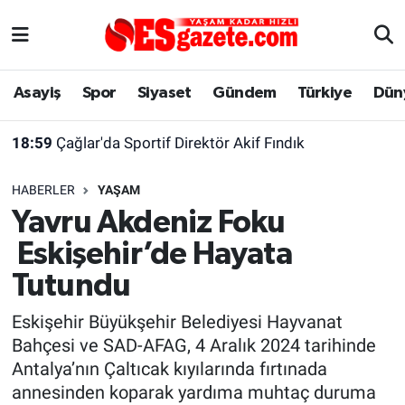
Asayiş
Yaşam
Eskişehir Nöbetçi Eczaneler
Asayiş
Spor
Siyaset
Gündem
Türkiye
Dün
Spor
Afyonkarahisar
Eskişehir Hava Durumu
18:59
Çağlar'da Sportif Direktör Akif Fındık
Siyaset
Eğitim
Eskişehir Trafik Yoğunluk Haritası
HABERLER
YAŞAM
Gündem
Eskişehirspor Arşivi
Süper Lig Puan Durumu ve Fikstür
Yavru Akdeniz Foku
Eskişehir’de Hayata
Türkiye
Eskişehir Arşivi
Tüm Manşetler
Tutundu
Dünya
Röportaj
Son Dakika Haberleri
Eskişehir Büyükşehir Belediyesi Hayvanat
Bahçesi ve SAD-AFAG, 4 Aralık 2024 tarihinde
Sağlık
Ekonomi
Haber Arşivi
Antalya’nın Çaltıcak kıyılarında fırtınada
annesinden koparak yardıma muhtaç duruma
Alış-Veriş/İş dünyası
Kültür Sanat