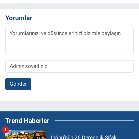
Yorumlar
Gönder
Trend Haberler
1
İnönü’nün 26 Derecelik Şifalı