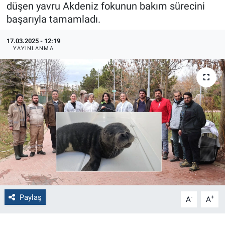
düşen yavru Akdeniz fokunun bakım sürecini
başarıyla tamamladı.
Politika
17.03.2025 - 12:19
Bilecik
YAYINLANMA
Kütahya
Gezi
Genel
Çevre
Yerel
Magazin
Paylaş
-
+
A
A
Bilim ve Teknoloji