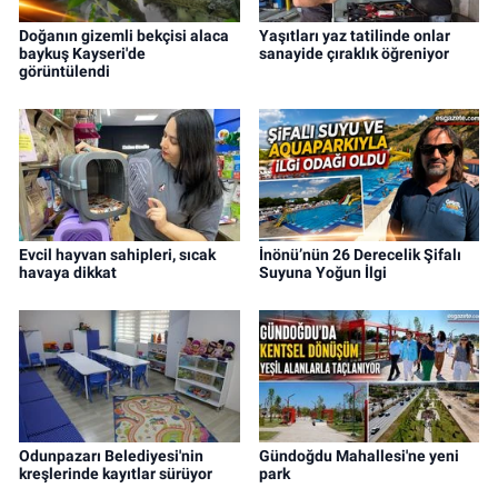
Doğanın gizemli bekçisi alaca
Yaşıtları yaz tatilinde onlar
baykuş Kayseri'de
sanayide çıraklık öğreniyor
görüntülendi
Evcil hayvan sahipleri, sıcak
İnönü’nün 26 Derecelik Şifalı
havaya dikkat
Suyuna Yoğun İlgi
Odunpazarı Belediyesi'nin
Gündoğdu Mahallesi'ne yeni
kreşlerinde kayıtlar sürüyor
park