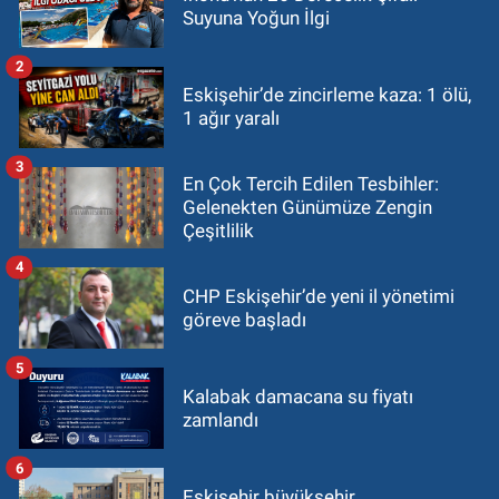
Suyuna Yoğun İlgi
2
Eskişehir’de zincirleme kaza: 1 ölü,
1 ağır yaralı
3
En Çok Tercih Edilen Tesbihler:
Gelenekten Günümüze Zengin
Çeşitlilik
4
CHP Eskişehir’de yeni il yönetimi
göreve başladı
5
Kalabak damacana su fiyatı
zamlandı
6
Eskişehir büyükşehir