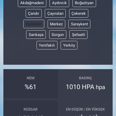
Akdağmadeni
Aydıncık
Boğazlıyan
Çandır
Çayıralan
Çekerek
Kadışehri
Merkez
Saraykent
Sarıkaya
Sorgun
Şefaatli
Yenifakılı
Yerköy
NEM
BASINÇ
%61
1010 HPA
hpa
RÜZGAR
EN DÜŞÜK / EN YÜKSEK