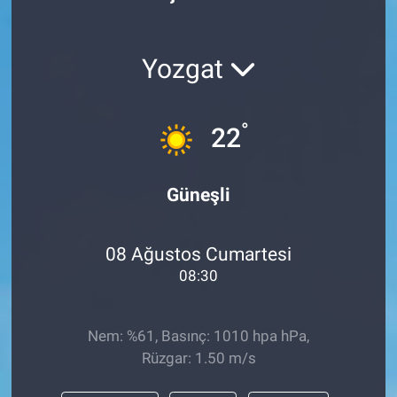
Politika
Yozgat
Bilecik
Kütahya
°
22
Gezi
Güneşli
Genel
08 Ağustos Cumartesi
Çevre
08:30
Yerel
Nem: %61, Basınç: 1010 hpa hPa,
Magazin
Rüzgar: 1.50 m/s
Bilim ve Teknoloji