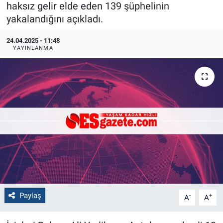
haksız gelir elde eden 139 şüphelinin
yakalandığını açıkladı.
Politika
24.04.2025 - 11:48
Bilecik
YAYINLANMA
Kütahya
Gezi
Genel
Çevre
Yerel
Magazin
Paylaş
-
+
A
A
Bilim ve Teknoloji