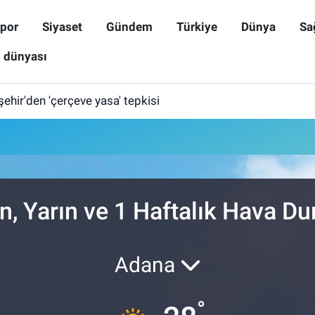
por
Siyaset
Gündem
Türkiye
Dünya
Sa
ş dünyası
işehir'den 'çerçeve yasa' tepkisi
n, Yarın ve 1 Haftalık Hava D
Adana
°