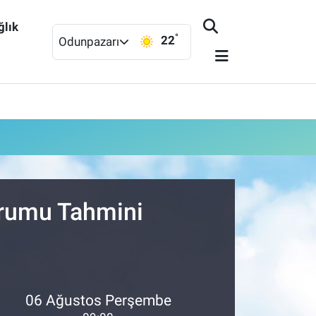
ğlık
°
22
Odunpazarı
urumu Tahmini
06 Ağustos Perşembe