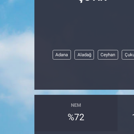
Politika
Bilecik
Kütahya
Adana
Aladağ
Ceyhan
Çuku
Gezi
Genel
Çevre
Yerel
NEM
%72
Magazin
Bilim ve Teknoloji