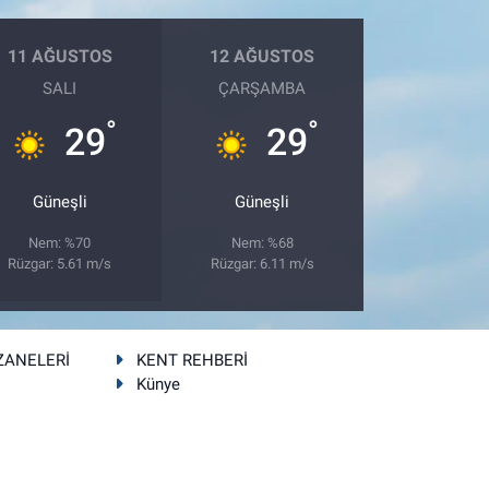
11 AĞUSTOS
12 AĞUSTOS
SALI
ÇARŞAMBA
°
°
29
29
Güneşli
Güneşli
Nem: %70
Nem: %68
Rüzgar: 5.61 m/s
Rüzgar: 6.11 m/s
ZANELERİ
KENT REHBERİ
Künye