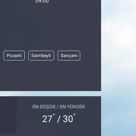
09:00
Pozantı
Saimbeyli
Sarıçam
EN DÜŞÜK / EN YÜKSEK
°
°
27
/ 30