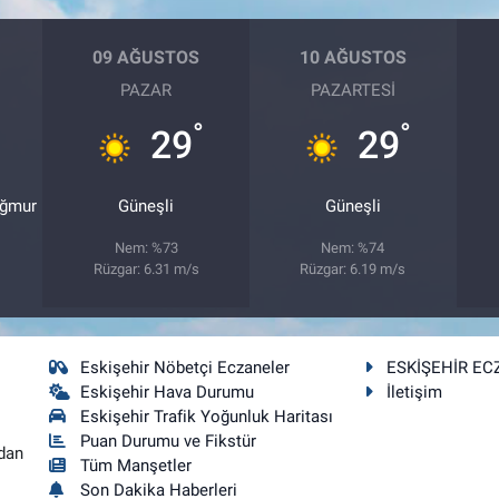
09 AĞUSTOS
10 AĞUSTOS
PAZAR
PAZARTESI
°
°
29
29
ağmur
Güneşli
Güneşli
Nem: %73
Nem: %74
Rüzgar: 6.31 m/s
Rüzgar: 6.19 m/s
Eskişehir Nöbetçi Eczaneler
ESKİŞEHİR EC
Eskişehir Hava Durumu
İletişim
Eskişehir Trafik Yoğunluk Haritası
Puan Durumu ve Fikstür
dan
Tüm Manşetler
Son Dakika Haberleri