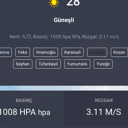
28
Güneşli
Nem: %72, Basınç: 1008 hpa hPa, Rüzgar: 3.11 m/s
rova
Feke
İmamoğlu
Karaisalı
Karataş
Kozan
Seyhan
Tufanbeyli
Yumurtalık
Yüreğir
BASINÇ
RÜZGAR
1008 HPA
3.11 M/S
hpa