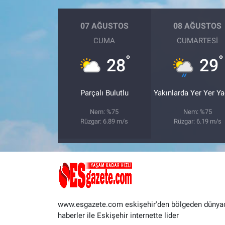
07 AĞUSTOS
08 AĞUSTOS
CUMA
CUMARTESI
°
°
28
29
Parçalı Bulutlu
Yakınlarda Yer Yer Y
Nem: %75
Nem: %75
Rüzgar: 6.89 m/s
Rüzgar: 6.19 m/s
www.esgazete.com eskişehir'den bölgeden dünya
haberler ile Eskişehir internette lider