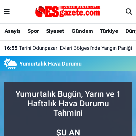
Asayiş
Yaşam
Eskişehir Nöbetçi Eczaneler
Asayiş
Spor
Siyaset
Gündem
Türkiye
Dün
Spor
Afyonkarahisar
Eskişehir Hava Durumu
16:55
Tarihi Odunpazarı Evleri Bölgesi’nde Yangın Paniği
Siyaset
Eğitim
Eskişehir Trafik Yoğunluk Haritası
Yumurtalık Hava Durumu
Gündem
Eskişehirspor Arşivi
Süper Lig Puan Durumu ve Fikstür
Türkiye
Eskişehir Arşivi
Tüm Manşetler
Yumurtalık Bugün, Yarın ve 1
Dünya
Röportaj
Son Dakika Haberleri
Haftalık Hava Durumu
Tahmini
Sağlık
Ekonomi
Haber Arşivi
ŞU AN
Alış-Veriş/İş dünyası
Kültür Sanat