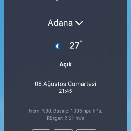
Politika
Adana
Bilecik
Kütahya
°
27
Gezi
Açık
Genel
08 Ağustos Cumartesi
Çevre
21:45
Yerel
Nem: %80, Basınç: 1005 hpa hPa,
Magazin
Rüzgar: 2.61 m/s
Bilim ve Teknoloji