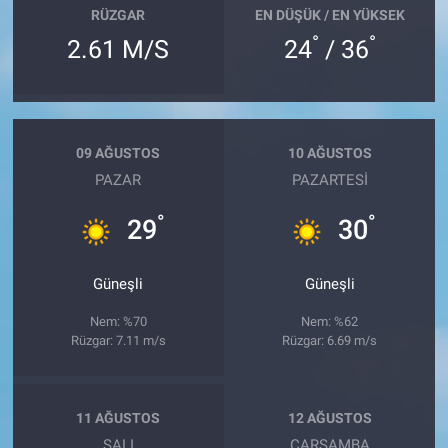
RÜZGAR
EN DÜŞÜK / EN YÜKSEK
°
°
2.61 M/S
24
/ 36
09 AĞUSTOS
10 AĞUSTOS
PAZAR
PAZARTESI
°
°
29
30
Güneşli
Güneşli
Nem: %70
Nem: %62
Rüzgar: 7.11 m/s
Rüzgar: 6.69 m/s
11 AĞUSTOS
12 AĞUSTOS
SALI
ÇARŞAMBA