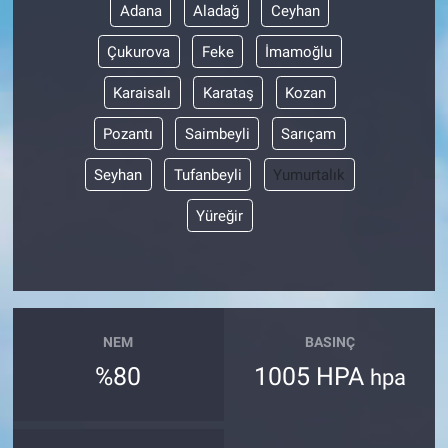
Adana
Aladağ
Ceyhan
Çukurova
Feke
İmamoğlu
Karaisalı
Karataş
Kozan
Pozantı
Saimbeyli
Sarıçam
Seyhan
Tufanbeyli
Yumurtalık
Yüreğir
NEM
BASINÇ
%80
1005 HPA
hpa