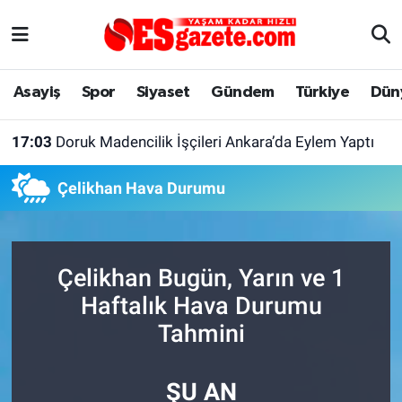
Asayiş
Yaşam
Eskişehir Nöbetçi Eczaneler
Asayiş
Spor
Siyaset
Gündem
Türkiye
Dün
Spor
Afyonkarahisar
Eskişehir Hava Durumu
17:03
Doruk Madencilik İşçileri Ankara’da Eylem Yaptı
Siyaset
Eğitim
Eskişehir Trafik Yoğunluk Haritası
Çelikhan Hava Durumu
Gündem
Eskişehirspor Arşivi
Süper Lig Puan Durumu ve Fikstür
Türkiye
Eskişehir Arşivi
Tüm Manşetler
Çelikhan Bugün, Yarın ve 1
Dünya
Röportaj
Son Dakika Haberleri
Haftalık Hava Durumu
Tahmini
Sağlık
Ekonomi
Haber Arşivi
ŞU AN
Alış-Veriş/İş dünyası
Kültür Sanat