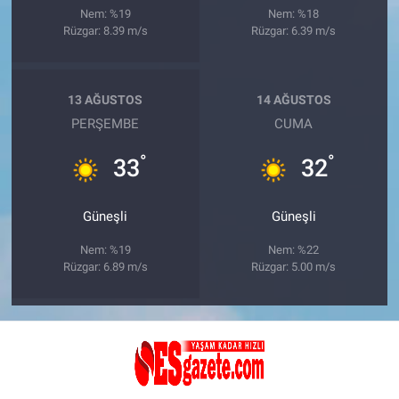
Nem: %19
Nem: %18
Rüzgar: 8.39 m/s
Rüzgar: 6.39 m/s
13 AĞUSTOS
14 AĞUSTOS
PERŞEMBE
CUMA
°
°
33
32
Güneşli
Güneşli
Nem: %19
Nem: %22
Rüzgar: 6.89 m/s
Rüzgar: 5.00 m/s