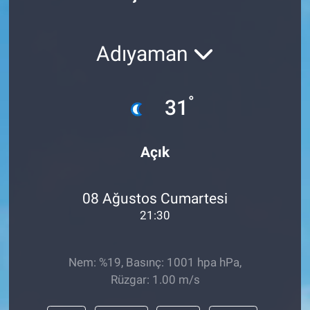
Politika
Adıyaman
Bilecik
Kütahya
°
31
Gezi
Açık
Genel
08 Ağustos Cumartesi
Çevre
21:30
Yerel
Nem: %19, Basınç: 1001 hpa hPa,
Magazin
Rüzgar: 1.00 m/s
Bilim ve Teknoloji