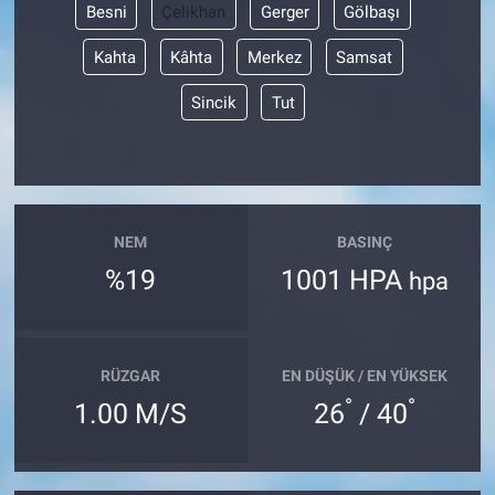
Besni
Çelikhan
Gerger
Gölbaşı
Kahta
Kâhta
Merkez
Samsat
Sincik
Tut
NEM
BASINÇ
%19
1001 HPA
hpa
RÜZGAR
EN DÜŞÜK / EN YÜKSEK
°
°
1.00 M/S
26
/ 40