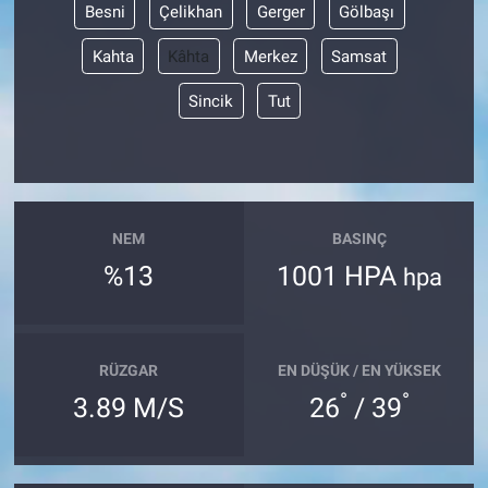
Besni
Çelikhan
Gerger
Gölbaşı
Kahta
Kâhta
Merkez
Samsat
Sincik
Tut
NEM
BASINÇ
%13
1001 HPA
hpa
RÜZGAR
EN DÜŞÜK / EN YÜKSEK
°
°
3.89 M/S
26
/ 39