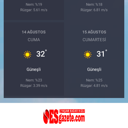
Nem: %19
Nem: %18
Rüzgar: 5.61 m/s
Rüzgar: 6.81 m/s
14 AĞUSTOS
15 AĞUSTOS
CUMA
CUMARTESI
°
°
32
31
Güneşli
Güneşli
Nem: %23
Nem: %25
Rüzgar: 3.39 m/s
Rüzgar: 4.81 m/s