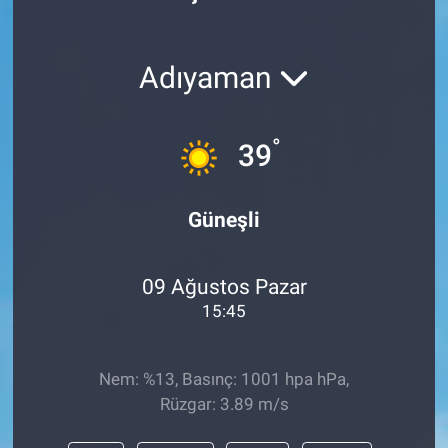
Politika
Adıyaman
Bilecik
Kütahya
°
39
Gezi
Güneşli
Genel
09 Ağustos Pazar
Çevre
15:45
Yerel
Nem: %13, Basınç: 1001 hpa hPa,
Magazin
Rüzgar: 3.89 m/s
Bilim ve Teknoloji