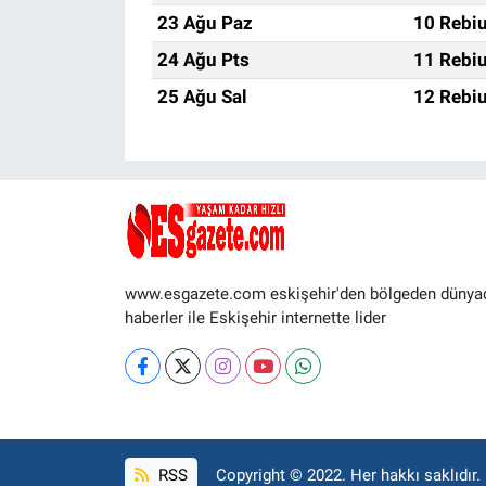
23 Ağu Paz
10 Rebiu
24 Ağu Pts
11 Rebiu
25 Ağu Sal
12 Rebiu
www.esgazete.com eskişehir'den bölgeden dünya
haberler ile Eskişehir internette lider
RSS
Copyright © 2022. Her hakkı saklıdır.