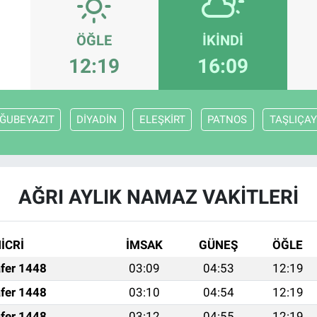
ÖĞLE
İKINDI
12:19
16:09
ĞUBEYAZIT
DİYADİN
ELEŞKİRT
PATNOS
TAŞLIÇAY
AĞRI AYLIK NAMAZ VAKITLERI
İCRİ
İMSAK
GÜNEŞ
ÖĞLE
fer 1448
03:09
04:53
12:19
fer 1448
03:10
04:54
12:19
fer 1448
03:12
04:55
12:19