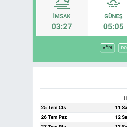
Politika
İMSAK
GÜNEŞ
Bilecik
03:27
05:05
Kütahya
AĞRI
DO
Gezi
Genel
Çevre
Yerel
H
25 Tem Cts
11 Sa
Magazin
26 Tem Paz
12 Sa
Bilim ve Teknoloji
27 Tem Pts
13 Sa