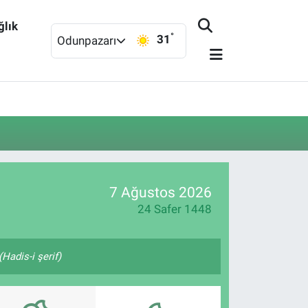
ğlık
°
31
Odunpazarı
7 Ağustos 2026
24 Safer 1448
Hadis-i şerif)