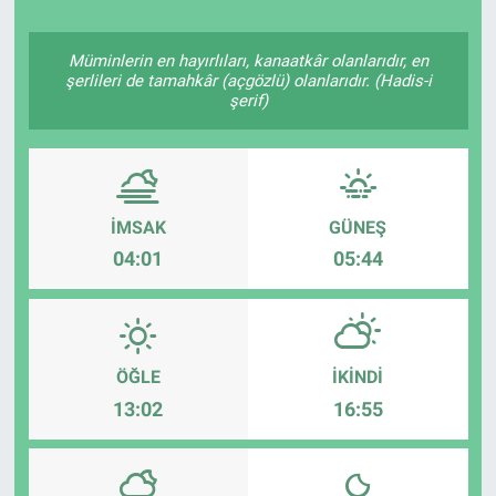
Politika
Müminlerin en hayırlıları, kanaatkâr olanlarıdır, en
şerlileri de tamahkâr (açgözlü) olanlarıdır. (Hadis-i
Bilecik
şerif)
Kütahya
Gezi
İMSAK
GÜNEŞ
04:01
05:44
Genel
Çevre
ÖĞLE
İKINDI
Yerel
13:02
16:55
Magazin
Bilim ve Teknoloji