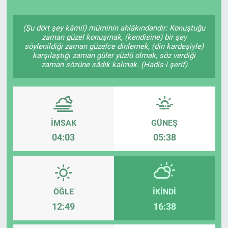
Politika
(Şu dört şey kâmil) müminin ahlâkındandır: Konuştuğu
zaman güzel konuşmak, (kendisine) bir şey
Bilecik
söylenildiği zaman güzelce dinlemek, (din kardeşiyle)
karşılaştığı zaman güler yüzlü olmak, söz verdiği
zaman sözüne sâdık kalmak. (Hadis-i şerif)
Kütahya
Gezi
Genel
İMSAK
GÜNEŞ
04:03
05:38
Çevre
Yerel
ÖĞLE
İKINDI
Magazin
12:49
16:38
Bilim ve Teknoloji