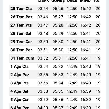
İMSAK
GÜNEŞ
ÖĞLE
İKINDI
AKŞAM
25 Tem Cts
03:44
05:26
12:50
16:42
20:03
26 Tem Paz
03:46
05:27
12:50
16:42
20:02
27 Tem Pts
03:47
05:28
12:50
16:42
20:01
28 Tem Sal
03:48
05:29
12:50
16:41
20:01
29 Tem Çar
03:50
05:30
12:50
16:41
20:00
30 Tem Per
03:51
05:30
12:50
16:41
19:59
31 Tem Cum
03:52
05:31
12:50
16:41
19:58
1 Ağu Cts
03:54
05:32
12:49
16:40
19:57
2 Ağu Paz
03:55
05:33
12:49
16:40
19:56
3 Ağu Pts
03:56
05:34
12:49
16:40
19:55
4 Ağu Sal
03:58
05:35
12:49
16:39
19:54
5 Ağu Çar
03:59
05:36
12:49
16:39
19:53
6 Ağu Per
04:00
05:37
12:49
16:39
19:52