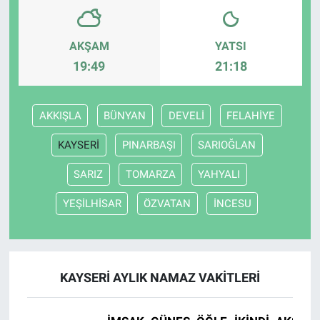
AKŞAM
YATSI
19:49
21:18
AKKIŞLA
BÜNYAN
DEVELİ
FELAHİYE
KAYSERİ
PINARBAŞI
SARIOĞLAN
SARIZ
TOMARZA
YAHYALI
YEŞİLHİSAR
ÖZVATAN
İNCESU
KAYSERİ AYLIK NAMAZ VAKITLERI