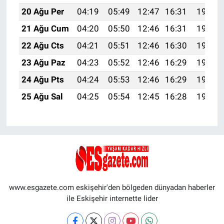
20 Ağu Per
04:19
05:49
12:47
16:31
19:34
21 Ağu Cum
04:20
05:50
12:46
16:31
19:33
22 Ağu Cts
04:21
05:51
12:46
16:30
19:31
23 Ağu Paz
04:23
05:52
12:46
16:29
19:30
24 Ağu Pts
04:24
05:53
12:46
16:29
19:28
25 Ağu Sal
04:25
05:54
12:45
16:28
19:27
www.esgazete.com eskişehir'den bölgeden dünyadan haberler
ile Eskişehir internette lider