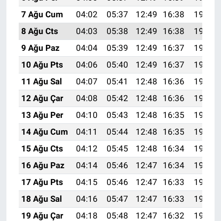
7 Ağu Cum
04:02
05:37
12:49
16:38
19:50
8 Ağu Cts
04:03
05:38
12:49
16:38
19:49
9 Ağu Paz
04:04
05:39
12:49
16:37
19:48
10 Ağu Pts
04:06
05:40
12:49
16:37
19:47
11 Ağu Sal
04:07
05:41
12:48
16:36
19:46
12 Ağu Çar
04:08
05:42
12:48
16:36
19:44
13 Ağu Per
04:10
05:43
12:48
16:35
19:43
14 Ağu Cum
04:11
05:44
12:48
16:35
19:42
15 Ağu Cts
04:12
05:45
12:48
16:34
19:41
16 Ağu Paz
04:14
05:46
12:47
16:34
19:39
17 Ağu Pts
04:15
05:46
12:47
16:33
19:38
18 Ağu Sal
04:16
05:47
12:47
16:33
19:37
19 Ağu Çar
04:18
05:48
12:47
16:32
19:35