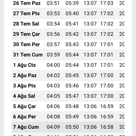
26 Tem Paz
03:51
05:39
13:07
17:03
20:25
27 Tem Pts
03:53
05:40
13:07
17:02
20:24
28 Tem Sal
03:54
05:41
13:07
17:02
20:23
29 Tem Çar
03:56
05:42
13:07
17:02
20:22
30 Tem Per
03:57
05:43
13:07
17:01
20:21
31 Tem Cum
03:59
05:44
13:07
17:01
20:20
1 Ağu Cts
04:00
05:44
13:07
17:01
20:19
2 Ağu Paz
04:02
05:45
13:07
17:00
20:18
3 Ağu Pts
04:03
05:46
13:07
17:00
20:17
4 Ağu Sal
04:05
05:47
13:07
17:00
20:16
5 Ağu Çar
04:06
05:48
13:06
16:59
20:15
6 Ağu Per
04:08
05:49
13:06
16:59
20:13
7 Ağu Cum
04:09
05:50
13:06
16:58
20:12