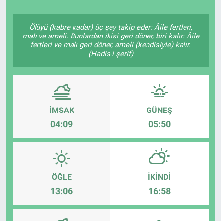
Politika
Ölüyü (kabre kadar) üç şey takip eder: Âile fertleri,
malı ve ameli. Bunlardan ikisi geri döner, biri kalır: Âile
Bilecik
fertleri ve malı geri döner, ameli (kendisiyle) kalır.
(Hadis-i şerif)
Kütahya
Gezi
İMSAK
GÜNEŞ
Genel
04:09
05:50
Çevre
Yerel
ÖĞLE
İKINDI
13:06
16:58
Magazin
Bilim ve Teknoloji