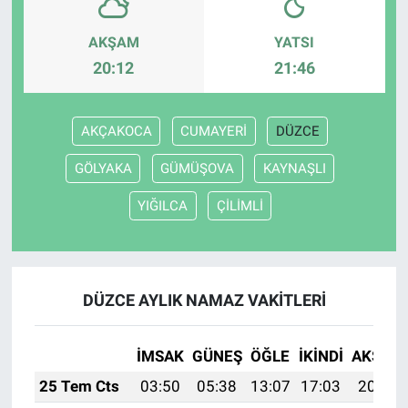
AKŞAM
YATSI
20:12
21:46
AKÇAKOCA
CUMAYERİ
DÜZCE
GÖLYAKA
GÜMÜŞOVA
KAYNAŞLI
YIĞILCA
ÇİLİMLİ
DÜZCE AYLIK NAMAZ VAKITLERI
İMSAK
GÜNEŞ
ÖĞLE
İKINDI
AKŞAM
25 Tem Cts
03:50
05:38
13:07
17:03
20:26