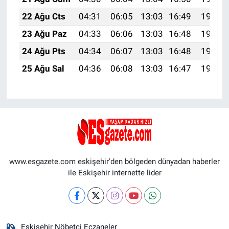
22 Ağu Cts
04:31
06:05
13:03
16:49
19:52
23 Ağu Paz
04:33
06:06
13:03
16:48
19:50
24 Ağu Pts
04:34
06:07
13:03
16:48
19:49
25 Ağu Sal
04:36
06:08
13:03
16:47
19:47
www.esgazete.com eskişehir'den bölgeden dünyadan haberler
ile Eskişehir internette lider
Eskişehir Nöbetçi Eczaneler