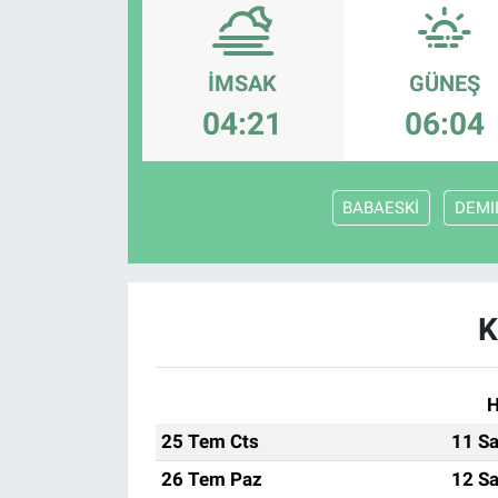
Politika
İMSAK
GÜNEŞ
Bilecik
04:21
06:04
Kütahya
BABAESKİ
DEMI
Gezi
Genel
K
Çevre
Yerel
H
Magazin
25 Tem Cts
11 Sa
26 Tem Paz
12 Sa
Bilim ve Teknoloji