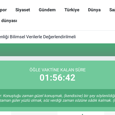
por
Siyaset
Gündem
Türkiye
Dünya
Sa
ş dünyası
iği Bilimsel Verilerle Değerlendirilmeli
ÖĞLE VAKTINE KALAN SÜRE
01:56:42
r: Konuştuğu zaman güzel konuşmak, (kendisine) bir şey söylenildiği
 zaman güler yüzlü olmak, söz verdiği zaman sözüne sâdık kalmak. (H