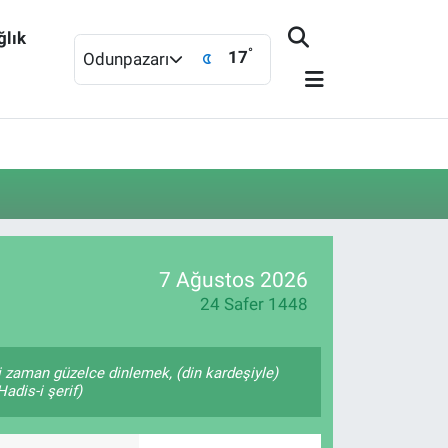
ğlık
°
17
Odunpazarı
7 Ağustos 2026
24 Safer 1448
 zaman güzelce dinlemek, (din kardeşiyle)
adis-i şerif)