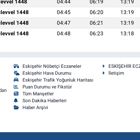
levvel 1448
04:44
06:19
13:19
levvel 1448
04:45
06:20
13:19
levvel 1448
04:47
06:21
13:19
levvel 1448
04:48
06:23
13:18
Eskişehir Nöbetçi Eczaneler
ESKİŞEHİR EC
Eskişehir Hava Durumu
İletişim
Eskişehir Trafik Yoğunluk Haritası
Puan Durumu ve Fikstür
dan
Tüm Manşetler
Son Dakika Haberleri
Haber Arşivi