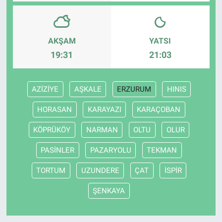
AKŞAM
YATSI
19:31
21:03
AZİZİYE
AŞKALE
ERZURUM
HINIS
HORASAN
KARAYAZI
KARAÇOBAN
KÖPRÜKÖY
NARMAN
OLTU
OLUR
PASİNLER
PAZARYOLU
TEKMAN
TORTUM
UZUNDERE
ÇAT
İSPİR
ŞENKAYA