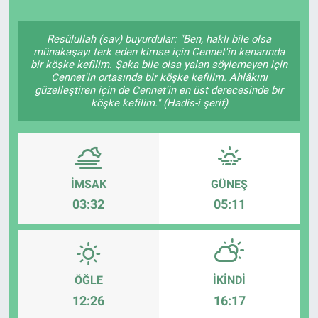
Politika
Resûlullah (sav) buyurdular: "Ben, haklı bile olsa
münakaşayı terk eden kimse için Cennet'in kenarında
Bilecik
bir köşke kefilim. Şaka bile olsa yalan söylemeyen için
Cennet'in ortasında bir köşke kefilim. Ahlâkını
güzelleştiren için de Cennet'in en üst derecesinde bir
Kütahya
köşke kefilim." (Hadis-i şerif)
Gezi
Genel
İMSAK
GÜNEŞ
03:32
05:11
Çevre
Yerel
Magazin
ÖĞLE
İKINDI
12:26
16:17
Bilim ve Teknoloji