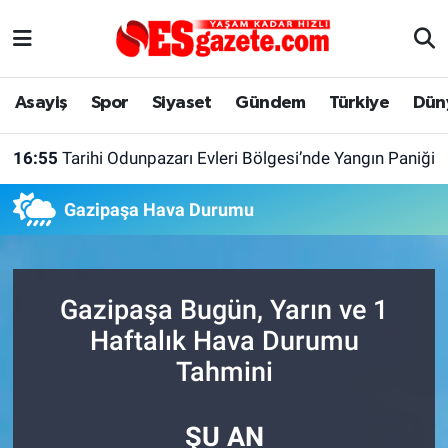
Asayiş
Yaşam
Eskişehir Nöbetçi Eczaneler
Asayiş
Spor
Siyaset
Gündem
Türkiye
Dün
Spor
Afyonkarahisar
Eskişehir Hava Durumu
16:55
Tarihi Odunpazarı Evleri Bölgesi’nde Yangın Paniği
Siyaset
Eğitim
Eskişehir Trafik Yoğunluk Haritası
Gazipaşa Hava Durumu
Gündem
Eskişehirspor Arşivi
Süper Lig Puan Durumu ve Fikstür
Türkiye
Eskişehir Arşivi
Tüm Manşetler
Gazipaşa Bugün, Yarın ve 1
Dünya
Röportaj
Son Dakika Haberleri
Haftalık Hava Durumu
Tahmini
Sağlık
Ekonomi
Haber Arşivi
ŞU AN
Alış-Veriş/İş dünyası
Kültür Sanat