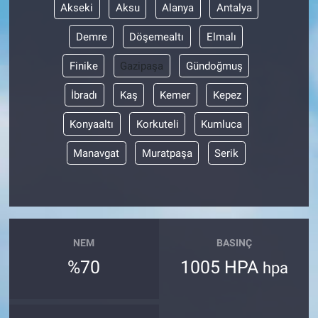
Akseki
Aksu
Alanya
Antalya
Demre
Döşemealtı
Elmalı
Finike
Gazipaşa
Gündoğmuş
İbradı
Kaş
Kemer
Kepez
Konyaaltı
Korkuteli
Kumluca
Manavgat
Muratpaşa
Serik
NEM
BASINÇ
%70
1005 HPA
hpa