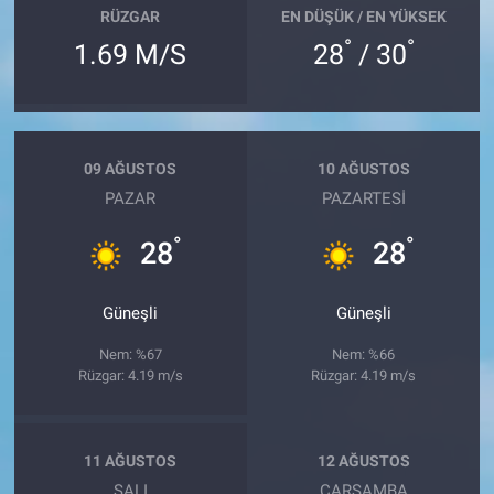
RÜZGAR
EN DÜŞÜK / EN YÜKSEK
°
°
1.69 M/S
28
/ 30
09 AĞUSTOS
10 AĞUSTOS
PAZAR
PAZARTESI
°
°
28
28
Güneşli
Güneşli
Nem: %67
Nem: %66
Rüzgar: 4.19 m/s
Rüzgar: 4.19 m/s
11 AĞUSTOS
12 AĞUSTOS
SALI
ÇARŞAMBA