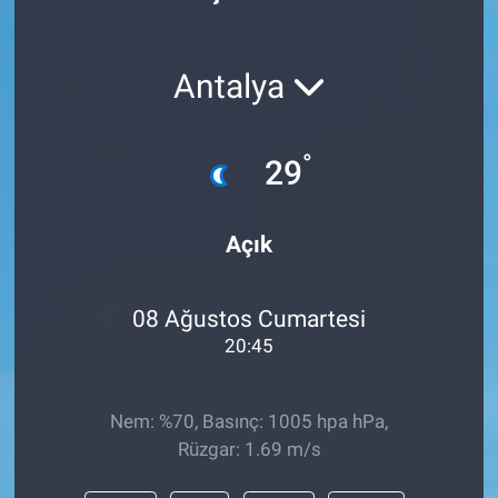
Politika
Antalya
Bilecik
Kütahya
°
29
Gezi
Açık
Genel
08 Ağustos Cumartesi
Çevre
20:45
Yerel
Nem: %70, Basınç: 1005 hpa hPa,
Magazin
Rüzgar: 1.69 m/s
Bilim ve Teknoloji