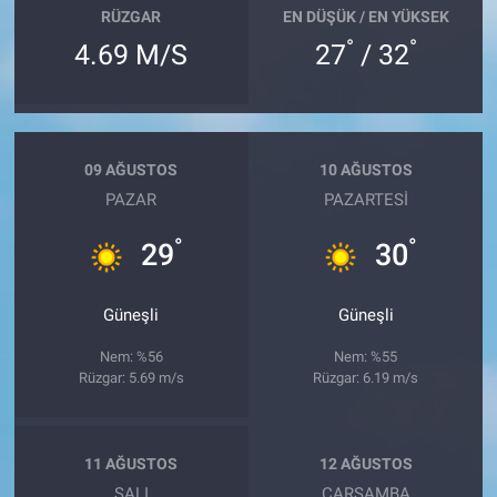
RÜZGAR
EN DÜŞÜK / EN YÜKSEK
°
°
4.69 M/S
27
/ 32
09 AĞUSTOS
10 AĞUSTOS
PAZAR
PAZARTESI
°
°
29
30
Güneşli
Güneşli
Nem: %56
Nem: %55
Rüzgar: 5.69 m/s
Rüzgar: 6.19 m/s
11 AĞUSTOS
12 AĞUSTOS
SALI
ÇARŞAMBA