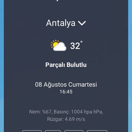
Politika
Antalya
Bilecik
Kütahya
°
32
Gezi
Parçalı Bulutlu
Genel
08 Ağustos Cumartesi
Çevre
16:45
Yerel
Nem: %67, Basınç: 1004 hpa hPa,
Magazin
Rüzgar: 4.69 m/s
Bilim ve Teknoloji