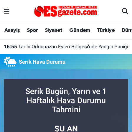
Asayiş
Yaşam
Eskişehir Nöbetçi Eczaneler
Asayiş
Spor
Siyaset
Gündem
Türkiye
Dün
Spor
Afyonkarahisar
Eskişehir Hava Durumu
16:55
Tarihi Odunpazarı Evleri Bölgesi’nde Yangın Paniği
Siyaset
Eğitim
Eskişehir Trafik Yoğunluk Haritası
Serik Hava Durumu
Gündem
Eskişehirspor Arşivi
Süper Lig Puan Durumu ve Fikstür
Türkiye
Eskişehir Arşivi
Tüm Manşetler
Serik Bugün, Yarın ve 1
Dünya
Röportaj
Son Dakika Haberleri
Haftalık Hava Durumu
Tahmini
Sağlık
Ekonomi
Haber Arşivi
ŞU AN
Alış-Veriş/İş dünyası
Kültür Sanat