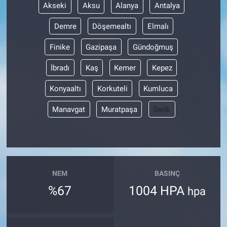
Akseki
Aksu
Alanya
Antalya
Demre
Döşemealtı
Elmalı
Finike
Gazipaşa
Gündoğmuş
İbradı
Kaş
Kemer
Kepez
Konyaaltı
Korkuteli
Kumluca
Manavgat
Muratpaşa
Serik
NEM
BASINÇ
%67
1004 HPA
hpa