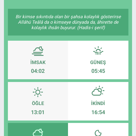
Politika
Bir kimse sıkıntıda olan bir şahsa kolaylık gösterirse
Allâhü Teâlâ da o kimseye dünyada da, âhirette de
Bilecik
kolaylık ihsân buyurur. (Hadis-i şerif)
Kütahya
Gezi
İMSAK
GÜNEŞ
04:02
05:45
Genel
Çevre
ÖĞLE
İKINDI
Yerel
13:01
16:54
Magazin
Bilim ve Teknoloji