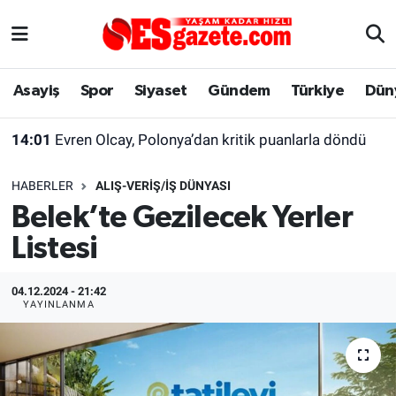
Asayiş
Yaşam
Eskişehir Nöbetçi Eczaneler
Asayiş
Spor
Siyaset
Gündem
Türkiye
Dün
Spor
Afyonkarahisar
Eskişehir Hava Durumu
14:01
Evren Olcay, Polonya’dan kritik puanlarla döndü
Siyaset
Eğitim
Eskişehir Trafik Yoğunluk Haritası
HABERLER
ALIŞ-VERIŞ/İŞ DÜNYASI
Gündem
Eskişehirspor Arşivi
Süper Lig Puan Durumu ve Fikstür
Belek’te Gezilecek Yerler
Listesi
Türkiye
Eskişehir Arşivi
Tüm Manşetler
Dünya
Röportaj
Son Dakika Haberleri
04.12.2024 - 21:42
YAYINLANMA
Sağlık
Ekonomi
Haber Arşivi
Alış-Veriş/İş dünyası
Kültür Sanat