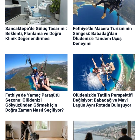
Sancaktepe'de Gülüş Tasarımı:
Fethiye’de Macera Turizminin
Beklenti, Planlama ve Doğru
Simgesi: Babadağ’dan
Klinik Değerlendirmesi
Ölüdeniz’e Tandem Uçuş
Deneyimi
Fethiye’de Yamaç Paraşütü
Ölüdeniz’de Tatilin Perspektifi
Sezonu: Ölüdeniz’i
Değişiyor: Babadağ ve Mavi
Gökyüzünden Görmek İçin
Lagün Aynı Rotada Buluşuyor
Doğru Zaman Nasıl Seçiliyor?