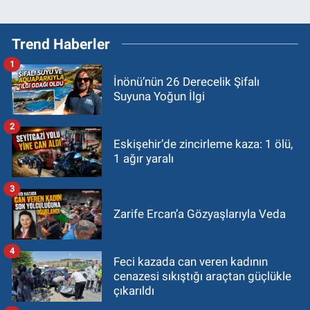
Trend Haberler
1
İnönü’nün 26 Derecelik Şifalı
Suyuna Yoğun İlgi
2
Eskişehir’de zincirleme kaza: 1 ölü,
1 ağır yaralı
3
Zarife Ercan’a Gözyaşlarıyla Veda
4
Feci kazada can veren kadının
cenazesi sıkıştığı araçtan güçlükle
çıkarıldı