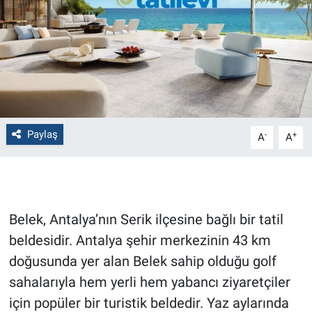
Politika
Bilecik
Kütahya
Gezi
Paylaş
-
+
A
A
Genel
Çevre
Belek, Antalya’nın Serik ilçesine bağlı bir tatil
Yerel
beldesidir. Antalya şehir merkezinin 43 km
doğusunda yer alan Belek sahip olduğu golf
Magazin
sahalarıyla hem yerli hem yabancı ziyaretçiler
için popüler bir turistik beldedir. Yaz aylarında
Bilim ve Teknoloji