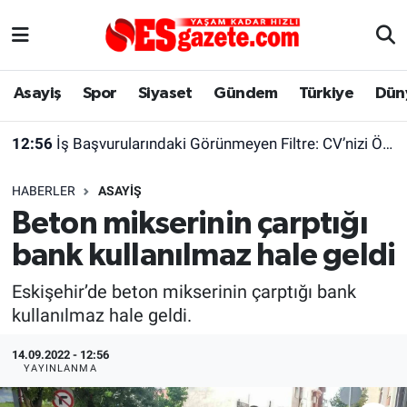
Asayiş
Yaşam
Eskişehir Nöbetçi Eczaneler
Asayiş
Spor
Siyaset
Gündem
Türkiye
Dün
Spor
Afyonkarahisar
Eskişehir Hava Durumu
12:56
İş Başvurularındaki Görünmeyen Filtre: CV’nizi Önce Bir Yazılım Okuyor
Siyaset
Eğitim
Eskişehir Trafik Yoğunluk Haritası
HABERLER
ASAYIŞ
Gündem
Eskişehirspor Arşivi
Süper Lig Puan Durumu ve Fikstür
Beton mikserinin çarptığı
bank kullanılmaz hale geldi
Türkiye
Eskişehir Arşivi
Tüm Manşetler
Eskişehir’de beton mikserinin çarptığı bank
Dünya
Röportaj
Son Dakika Haberleri
kullanılmaz hale geldi.
Sağlık
Ekonomi
Haber Arşivi
14.09.2022 - 12:56
YAYINLANMA
Alış-Veriş/İş dünyası
Kültür Sanat