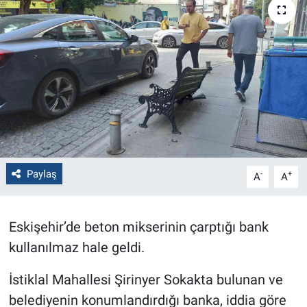
Politika
Bilecik
Kütahya
Gezi
Genel
Paylaş
-
+
A
A
Çevre
Eskişehir’de beton mikserinin çarptığı bank
Yerel
kullanılmaz hale geldi.
Magazin
İstiklal Mahallesi Şirinyer Sokakta bulunan ve
belediyenin konumlandırdığı banka, iddia göre
Bilim ve Teknoloji