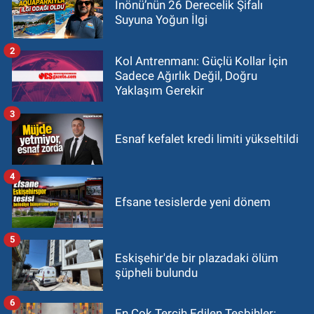
İnönü’nün 26 Derecelik Şifalı
Suyuna Yoğun İlgi
2
Kol Antrenmanı: Güçlü Kollar İçin
Sadece Ağırlık Değil, Doğru
Yaklaşım Gerekir
3
Esnaf kefalet kredi limiti yükseltildi
4
Efsane tesislerde yeni dönem
5
Eskişehir'de bir plazadaki ölüm
şüpheli bulundu
6
En Çok Tercih Edilen Tesbihler: