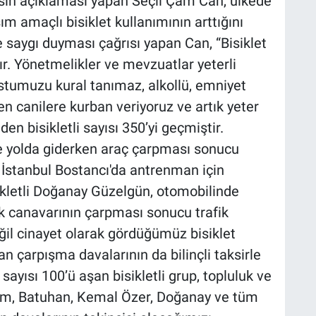
sın açıklaması yapan Seçil Çam Can, ülkede
ım amaçlı bisiklet kullanımının arttığını
e saygı duyması çağrısı yapan Can, “Bisiklet
r. Yönetmelikler ve mevzuatlar yeterli
 dostumuzu kural tanımaz, alkollü, emniyet
eden canilere kurban veriyoruz ve artık yeter
en bisikletli sayısı 350’yi geçmiştir.
iyle yolda giderken araç çarpması sonucu
İstanbul Bostancı'da antrenman için
isikletli Doğanay Güzelgün, otomobilinde
ik canavarının çarpması sonucu trafik
ğil cinayet olarak gördüğümüz bisiklet
an çarpışma davalarının da bilinçli taksirle
sayısı 100’ü aşan bisikletli grup, topluluk ve
ım, Batuhan, Kemal Özer, Doğanay ve tüm