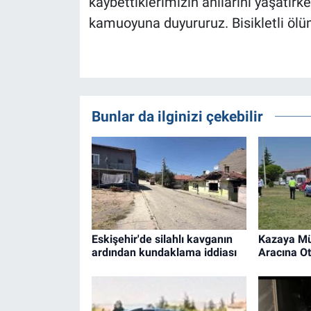
kaybettiklerimizin anılarını yaşatırk
kamuoyuna duyururuz. Bisikletli ölüm
Bunlar da ilginizi çekebilir
Eskişehir'de silahlı kavganın
Kazaya Mü
ardından kundaklama iddiası
Aracına Ot