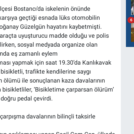
lçesi Bostancı'da iskelenin önünde
karşıya geçtiği esnada lüks otomobilin
6
oğanay Güzelgün hayatını kaybetmişti.
 araçta uyuşturucu madde olduğu ve polis
ilirken, sosyal medyada organize olan
sında eş zamanlı eylem
aması yapmak için saat 19.30’da Kanlıkavak
isikletli, trafikte kendilerine saygı
rin ölümü ile sonuçlanan kaza davalarının
n bisikletliler, ‘Bisikletime çarparsan ölürüm’
 doğru pedal çevirdi.
çarpışma davalarının bilinçli taksirle