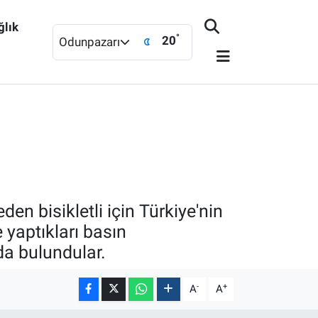
ğlık
°
20
Odunpazarı
n bisikletli için Türkiye'nin
 yaptıkları basın
da bulundular.
-
+
A
A