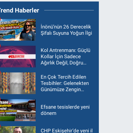
Trend Haberler
İnönü’nün 26 Derecelik
Şifalı Suyuna Yoğun İlgi
Kol Antrenmanı: Güçlü
Kollar İçin Sadece
Ağırlık Değil, Doğru
Yaklaşım Gerekir
En Çok Tercih Edilen
Tesbihler: Gelenekten
Günümüze Zengin
Çeşitlilik
Efsane tesislerde yeni
dönem
CHP Eskişehir’de yeni il