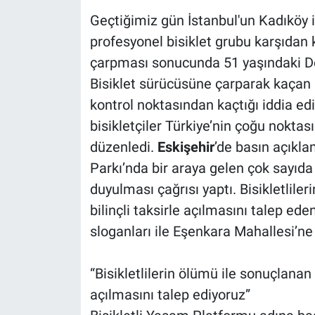
Geçtiğimiz gün İstanbul'un Kadıköy i
profesyonel bisiklet grubu karşıdan 
çarpması sonucunda 51 yaşındaki D
Bisiklet sürücüsüne çarparak kaçan
kontrol noktasından kaçtığı iddia ed
bisikletçiler Türkiye’nin çoğu nokta
düzenledi.
Eskişehir
’de basın açıkl
Parkı’nda bir araya gelen çok sayıda b
duyulması çağrısı yaptı. Bisikletlile
bilinçli taksirle açılmasını talep ede
sloganları ile Eşenkara Mahallesi’ne
“Bisikletlilerin ölümü ile sonuçlanan 
açılmasını talep ediyoruz”