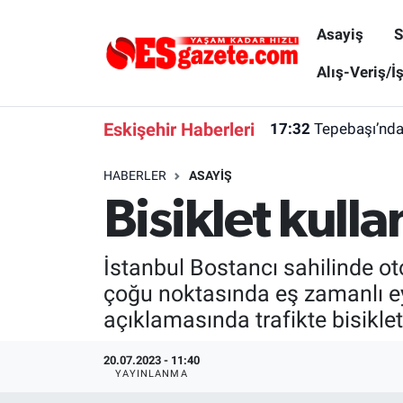
Asayiş
S
Asayiş
Yaşam
Eskişehir Nöbetçi Eczaneler
Alış-Veriş/İ
17:32
Tepebaşı’nda 
Spor
Afyonkarahisar
Eskişehir Hava Durumu
Eskişehir Haberleri
15:15
Çağlarspor'd
Siyaset
Eğitim
Eskişehir Trafik Yoğunluk Haritası
HABERLER
ASAYIŞ
Bisiklet kulla
Gündem
Eskişehirspor Arşivi
Süper Lig Puan Durumu ve Fikstür
Türkiye
Eskişehir Arşivi
Tüm Manşetler
İstanbul Bostancı sahilinde ot
çoğu noktasında eş zamanlı eyl
Dünya
Röportaj
Son Dakika Haberleri
açıklamasında trafikte bisikle
Sağlık
Ekonomi
Haber Arşivi
20.07.2023 - 11:40
YAYINLANMA
Alış-Veriş/İş dünyası
Kültür Sanat