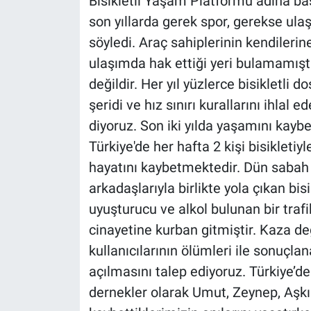
Bisikletli Yaşam Platformu adına ba
son yıllarda gerek spor, gerekse ulaş
söyledi. Araç sahiplerinin kendilerin
ulaşımda hak ettiği yeri bulamamıştı
değildir. Her yıl yüzlerce bisikletli
şeridi ve hız sınırı kurallarını ihlal 
diyoruz. Son iki yılda yaşamını kaybed
Türkiye'de her hafta 2 kişi bisiklet
hayatını kaybetmektedir. Dün sabah 
arkadaşlarıyla birlikte yola çıkan b
uyuşturucu ve alkol bulunan bir traf
cinayetine kurban gitmiştir. Kaza de
kullanıcılarının ölümleri ile sonuçlan
açılmasını talep ediyoruz. Türkiye’de 
dernekler olarak Umut, Zeynep, Aşk