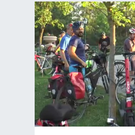
Politika
Bilecik
Kütahya
Gezi
Genel
Çevre
Yerel
Magazin
Bilim ve Teknoloji