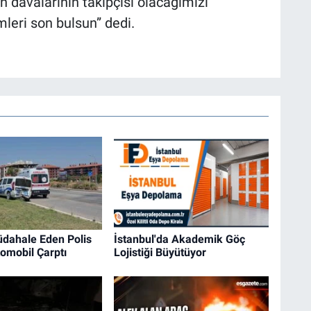
en davalarının takipçisi olacağımızı
leri son bulsun” dedi.
dahale Eden Polis
İstanbul'da Akademik Göç
omobil Çarptı
Lojistiği Büyütüyor