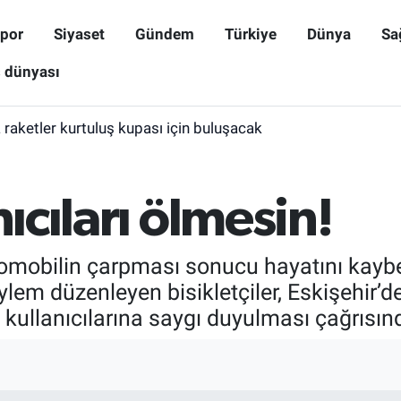
por
Siyaset
Gündem
Türkiye
Dünya
Sa
ş dünyası
raketler kurtuluş kupası için buluşacak
a yeni dönem
nıcıları ölmesin!
omobilin çarpması sonucu hayatını kaybede
em düzenleyen bisikletçiler, Eskişehir’de
t kullanıcılarına saygı duyulması çağrısın