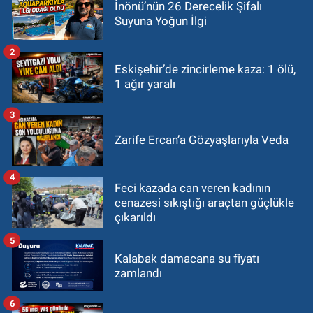
İnönü’nün 26 Derecelik Şifalı
Suyuna Yoğun İlgi
2
Eskişehir’de zincirleme kaza: 1 ölü,
1 ağır yaralı
3
Zarife Ercan’a Gözyaşlarıyla Veda
4
Feci kazada can veren kadının
cenazesi sıkıştığı araçtan güçlükle
çıkarıldı
5
Kalabak damacana su fiyatı
zamlandı
6