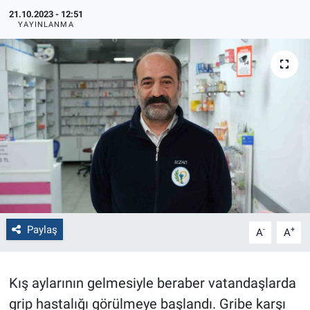
21.10.2023 - 12:51
Politika
YAYINLANMA
Bilecik
Kütahya
Gezi
Genel
Çevre
Paylaş
-
+
A
A
Yerel
Magazin
Kış aylarının gelmesiyle beraber vatandaşlarda
grip hastalığı görülmeye başlandı. Gribe karşı
Bilim ve Teknoloji