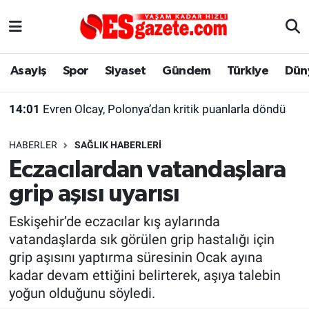
Asayiş
Yaşam
Eskişehir Nöbetçi Eczaneler
Asayiş
Spor
Siyaset
Gündem
Türkiye
Dün
Spor
Afyonkarahisar
Eskişehir Hava Durumu
14:01
Evren Olcay, Polonya’dan kritik puanlarla döndü
Siyaset
Eğitim
Eskişehir Trafik Yoğunluk Haritası
HABERLER
SAĞLIK HABERLERI
Gündem
Eskişehirspor Arşivi
Süper Lig Puan Durumu ve Fikstür
Eczacılardan vatandaşlara
grip aşısı uyarısı
Türkiye
Eskişehir Arşivi
Tüm Manşetler
Eskişehir’de eczacılar kış aylarında
Dünya
Röportaj
Son Dakika Haberleri
vatandaşlarda sık görülen grip hastalığı için
grip aşısını yaptırma süresinin Ocak ayına
Sağlık
Ekonomi
Haber Arşivi
kadar devam ettiğini belirterek, aşıya talebin
yoğun olduğunu söyledi.
Alış-Veriş/İş dünyası
Kültür Sanat