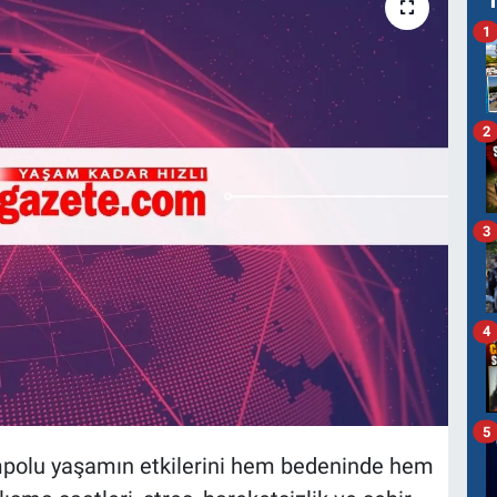
1
2
3
4
5
polu yaşamın etkilerini hem bedeninde hem