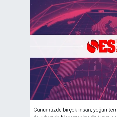
Politika
Bilecik
Kütahya
Gezi
Genel
Çevre
Yerel
Magazin
Günümüzde birçok insan, yoğun tem
Bilim ve Teknoloji