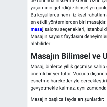
de ruhunda hissetmektedir. Uzun çalı
yaşamının getirdiği zihinsel yorgunluk
Bu koşullarda hem fiziksel rahatlam
en etkili yöntemlerden biri masajdır
masa
j
salonu seçenekleri, İstanbul’da
Masajın sayısız faydasını deneyimle
alabilirler.
Masajın Bilimsel ve 
Masaj, binlerce yıllık geçmişe sahi
önemli bir yer tutar. Vücuda dışarıd
esnetme hareketleriyle gerçekleştiri
gevşetmekle kalmaz, aynı zamanda zih
Masajın başlıca faydaları şunlardır: