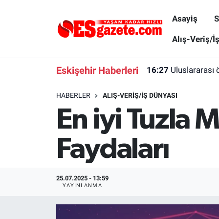
Asayiş
S
Asayiş
Yaşam
Eskişehir Nöbetçi Eczaneler
Alış-Veriş/İ
Spor
Afyonkarahisar
Eskişehir Hava Durumu
Eskişehir Haberleri
16:27
Uluslararası 
Siyaset
Eğitim
Eskişehir Trafik Yoğunluk Haritası
HABERLER
ALIŞ-VERIŞ/İŞ DÜNYASI
En iyi Tuzla 
Gündem
Eskişehirspor Arşivi
Süper Lig Puan Durumu ve Fikstür
Türkiye
Eskişehir Arşivi
Tüm Manşetler
Faydaları
Dünya
Röportaj
Son Dakika Haberleri
25.07.2025 - 13:59
Sağlık
Ekonomi
Haber Arşivi
YAYINLANMA
Alış-Veriş/İş dünyası
Kültür Sanat