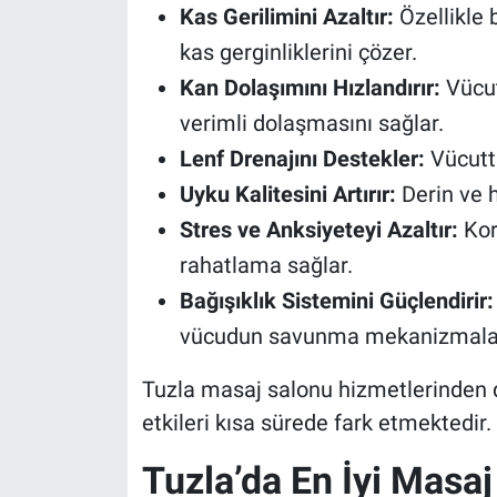
Kas Gerilimini Azaltır:
Özellikle 
kas gerginliklerini çözer.
Kan Dolaşımını Hızlandırır:
Vücut
verimli dolaşmasını sağlar.
Lenf Drenajını Destekler:
Vücutta
Uyku Kalitesini Artırır:
Derin ve h
Stres ve Anksiyeteyi Azaltır:
Kort
rahatlama sağlar.
Bağışıklık Sistemini Güçlendirir:
vücudun savunma mekanizmaları
Tuzla masaj salonu hizmetlerinden d
etkileri kısa sürede fark etmektedir.
Tuzla’da En İyi Masaj 