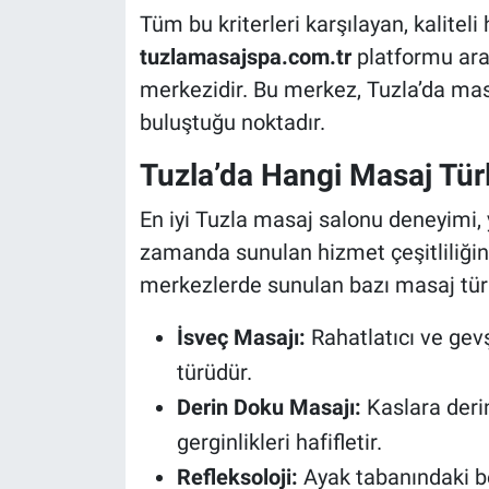
Tüm bu kriterleri karşılayan, kalitel
tuzlamasajspa.com.tr
platformu arac
merkezidir. Bu merkez, Tuzla’da masa
buluştuğu noktadır.
Tuzla’da Hangi Masaj Tür
En iyi Tuzla masaj salonu deneyimi, y
zamanda sunulan hizmet çeşitliliğine
merkezlerde sunulan bazı masaj türle
İsveç Masajı:
Rahatlatıcı ve gevş
türüdür.
Derin Doku Masajı:
Kaslara deri
gerginlikleri hafifletir.
Refleksoloji:
Ayak tabanındaki bel