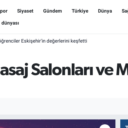
por
Siyaset
Gündem
Türkiye
Dünya
Sa
ş dünyası
öğrenciler Eskişehir'in değerlerini keşfetti
Masaj Salonları ve 