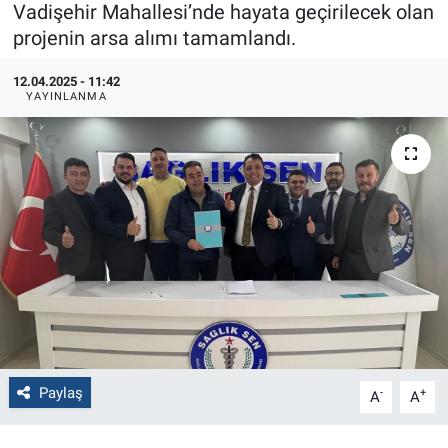
Vadişehir Mahallesi’nde hayata geçirilecek olan
projenin arsa alımı tamamlandı.
Politika
12.04.2025 - 11:42
Bilecik
YAYINLANMA
Kütahya
Gezi
Genel
Çevre
Yerel
Magazin
Paylaş
-
+
A
A
Bilim ve Teknoloji