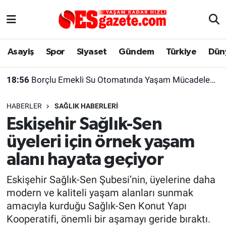
Asayiş
Yaşam
Eskişehir Nöbetçi Eczaneler
Asayiş
Spor
Siyaset
Gündem
Türkiye
Dün
Spor
Afyonkarahisar
Eskişehir Hava Durumu
18:56
Borçlu Emekli Su Otomatında Yaşam Mücadelesi Veriyor
Siyaset
Eğitim
Eskişehir Trafik Yoğunluk Haritası
HABERLER
SAĞLIK HABERLERI
Gündem
Eskişehirspor Arşivi
Süper Lig Puan Durumu ve Fikstür
Eskişehir Sağlık-Sen
üyeleri için örnek yaşam
Türkiye
Eskişehir Arşivi
Tüm Manşetler
alanı hayata geçiyor
Dünya
Röportaj
Son Dakika Haberleri
Eskişehir Sağlık-Sen Şubesi’nin, üyelerine daha
modern ve kaliteli yaşam alanları sunmak
Sağlık
Ekonomi
Haber Arşivi
amacıyla kurduğu Sağlık-Sen Konut Yapı
Kooperatifi, önemli bir aşamayı geride bıraktı.
Alış-Veriş/İş dünyası
Kültür Sanat