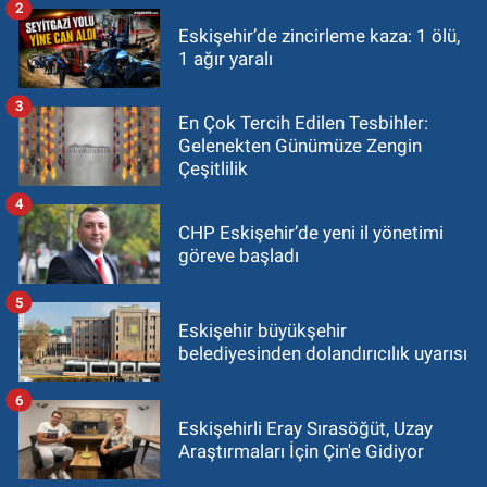
2
Eskişehir’de zincirleme kaza: 1 ölü,
1 ağır yaralı
3
En Çok Tercih Edilen Tesbihler:
Gelenekten Günümüze Zengin
Çeşitlilik
4
CHP Eskişehir’de yeni il yönetimi
göreve başladı
5
Eskişehir büyükşehir
belediyesinden dolandırıcılık uyarısı
6
Eskişehirli Eray Sırasöğüt, Uzay
Araştırmaları İçin Çin'e Gidiyor