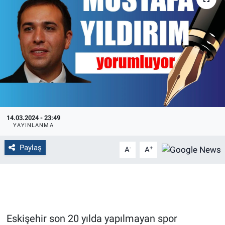
Politika
Bilecik
Kütahya
Gezi
14.03.2024 - 23:49
Genel
YAYINLANMA
Çevre
Paylaş
-
+
A
A
Yerel
Magazin
Eskişehir son 20 yılda yapılmayan spor
Bilim ve Teknoloji