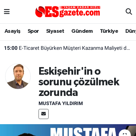
Asayiş
Yaşam
Eskişehir Nöbetçi Eczaneler
Asayiş
Spor
Siyaset
Gündem
Türkiye
Dün
Spor
Afyonkarahisar
Eskişehir Hava Durumu
15:00
E-Ticaret Büyürken Müşteri Kazanma Maliyeti de Yükseliyor
Siyaset
Eğitim
Eskişehir Trafik Yoğunluk Haritası
Eskişehir'in o
Gündem
Eskişehirspor Arşivi
Süper Lig Puan Durumu ve Fikstür
sorunu çözülmek
Türkiye
Eskişehir Arşivi
Tüm Manşetler
zorunda
Dünya
Röportaj
Son Dakika Haberleri
MUSTAFA YILDIRIM
Sağlık
Ekonomi
Haber Arşivi
Alış-Veriş/İş dünyası
Kültür Sanat