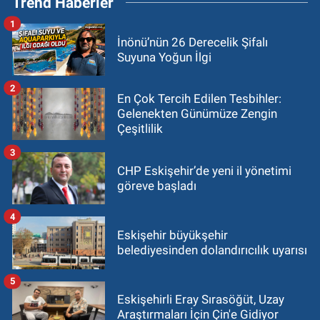
Trend Haberler
1
İnönü’nün 26 Derecelik Şifalı
Suyuna Yoğun İlgi
2
En Çok Tercih Edilen Tesbihler:
Gelenekten Günümüze Zengin
Çeşitlilik
3
CHP Eskişehir’de yeni il yönetimi
göreve başladı
4
Eskişehir büyükşehir
belediyesinden dolandırıcılık uyarısı
5
Eskişehirli Eray Sırasöğüt, Uzay
Araştırmaları İçin Çin'e Gidiyor