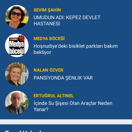
SEVIM ŞAHIN
UMUDUN ADI: KEPEZ DEVLET
HASTANESİ
MEDYA BÖCEĞI
Hoşnudiye'deki bisiklet parkları bakım
bekliyor
NALAN ÖZVER
PANSİYONDA ŞENLİK VAR
ERTUĞRUL ALTINEL
İçinde Su Şişesi Olan Araçlar Neden
Yanar?