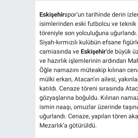
Eskişehir
spor’un tarihinde derin izl
isimlerinden eski futbolcu ve tekni
töreniyle son yolculuğuna uğurlandı.
Siyah-kırmızılı kulübün efsane figürl
camiasında ve
Eskişehir
’de büyük üz
ve hazırlık işlemlerinin ardından M
Öğle namazını müteakip kılınan cen
mülki erkan, Atacan’ın ailesi, yakınl
katıldı. Cenaze töreni sırasında Atac
gözyaşlarına boğuldu. Kılınan namaz
ismin naaşı, omuzlar üzerinde taşı
uğurlandı. Cenaze, yapılan tören a
Mezarlık’a götürüldü.