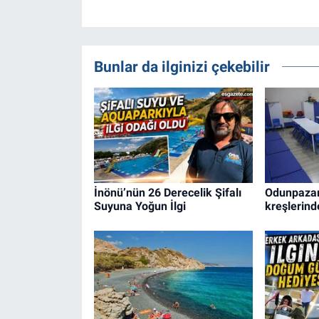
Bunlar da ilginizi çekebilir
İnönü’nün 26 Derecelik Şifalı
Odunpazarı
Suyuna Yoğun İlgi
kreşlerind