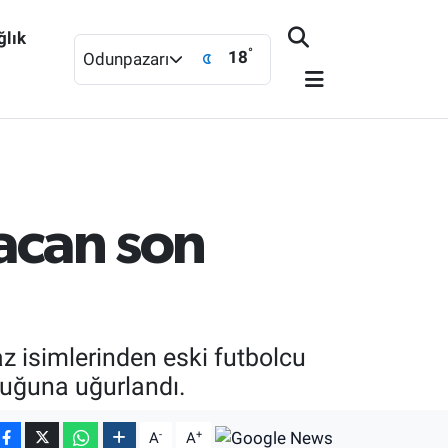
ğlık
°
18
Odunpazarı
tacan son
az isimlerinden eski futbolcu
luğuna uğurlandı.
-
+
A
A