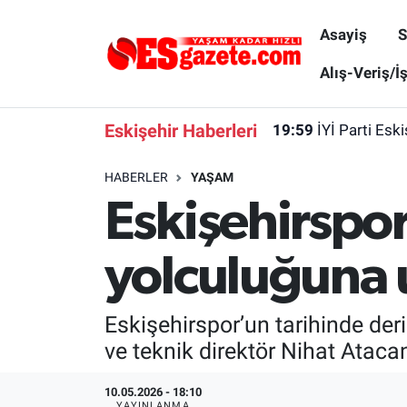
Asayiş
S
Asayiş
Yaşam
Eskişehir Nöbetçi Eczaneler
Alış-Veriş/İ
Spor
Afyonkarahisar
Eskişehir Hava Durumu
Eskişehir Haberleri
19:59
İYİ Parti Esk
Siyaset
Eğitim
Eskişehir Trafik Yoğunluk Haritası
HABERLER
YAŞAM
Eskişehirspor
Gündem
Eskişehirspor Arşivi
Süper Lig Puan Durumu ve Fikstür
Türkiye
Eskişehir Arşivi
Tüm Manşetler
yolculuğuna 
Dünya
Röportaj
Son Dakika Haberleri
Eskişehirspor’un tarihinde der
Sağlık
Ekonomi
Haber Arşivi
ve teknik direktör Nihat Atac
Alış-Veriş/İş dünyası
Kültür Sanat
10.05.2026 - 18:10
YAYINLANMA