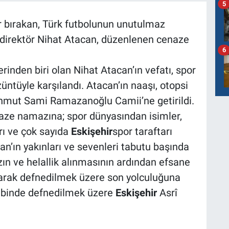
5
er bırakan, Türk futbolunun unutulmaz
k direktör Nihat Atacan, düzenlenen cenaze
6
erinden biri olan Nihat Atacan’ın vefatı, spor
üntüyle karşılandı. Atacan’ın naaşı, otopsi
ahmut Sami Ramazanoğlu Camii’ne getirildi.
aze namazına; spor dünyasından isimler,
arı ve çok sayıda
Eskişehir
spor taraftarı
an’ın yakınları ve sevenleri tabutu başında
ın ve helallik alınmasının ardından efsane
narak defnedilmek üzere son yolculuğuna
kabinde defnedilmek üzere
Eskişehir
Asrî