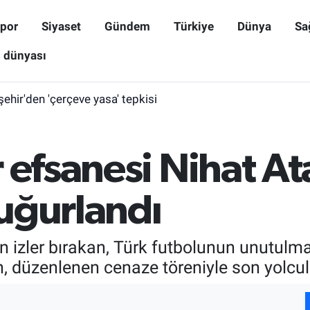
por
Siyaset
Gündem
Türkiye
Dünya
Sa
ş dünyası
işehir'den 'çerçeve yasa' tepkisi
 efsanesi Nihat A
uğurlandı
in izler bırakan, Türk futbolunun unutulm
an, düzenlenen cenaze töreniyle son yolcu