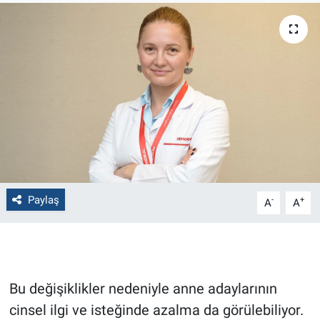
Politika
Bilecik
Kütahya
Gezi
Genel
Paylaş
-
+
A
A
Çevre
Yerel
Magazin
Bu değişiklikler nedeniyle anne adaylarının
cinsel ilgi ve isteğinde azalma da görülebiliyor.
Bilim ve Teknoloji