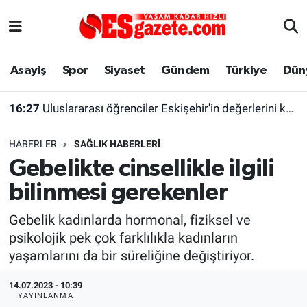
Asayiş
Yaşam
Eskişehir Nöbetçi Eczaneler
Asayiş
Spor
Siyaset
Gündem
Türkiye
Dün
Spor
Afyonkarahisar
Eskişehir Hava Durumu
16:27
Uluslararası öğrenciler Eskişehir'in değerlerini keşfetti
Siyaset
Eğitim
Eskişehir Trafik Yoğunluk Haritası
HABERLER
SAĞLIK HABERLERI
Gündem
Eskişehirspor Arşivi
Süper Lig Puan Durumu ve Fikstür
Gebelikte cinsellikle ilgili
bilinmesi gerekenler
Türkiye
Eskişehir Arşivi
Tüm Manşetler
Gebelik kadınlarda hormonal, fiziksel ve
Dünya
Röportaj
Son Dakika Haberleri
psikolojik pek çok farklılıkla kadınların
yaşamlarını da bir süreliğine değiştiriyor.
Sağlık
Ekonomi
Haber Arşivi
14.07.2023 - 10:39
Alış-Veriş/İş dünyası
Kültür Sanat
YAYINLANMA