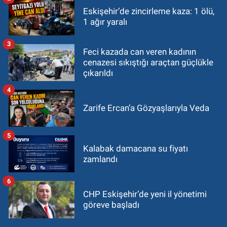
Eskişehir’de zincirleme kaza: 1 ölü,
1 ağır yaralı
3
Feci kazada can veren kadının
cenazesi sıkıştığı araçtan güçlükle
çıkarıldı
4
Zarife Ercan’a Gözyaşlarıyla Veda
5
Kalabak damacana su fiyatı
zamlandı
6
CHP Eskişehir’de yeni il yönetimi
göreve başladı