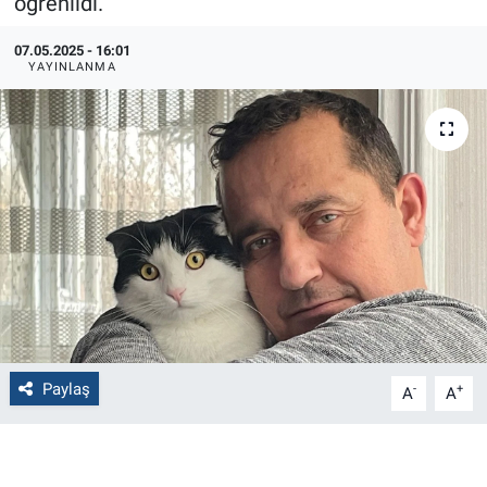
öğrenildi.
Politika
07.05.2025 - 16:01
YAYINLANMA
Bilecik
Kütahya
Gezi
Genel
Çevre
Yerel
Paylaş
-
+
A
A
Magazin
Bilim ve Teknoloji