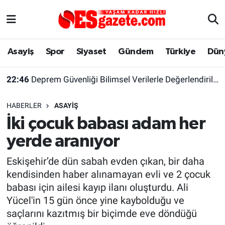
Asayiş
Yaşam
Eskişehir Nöbetçi Eczaneler
Asayiş
Spor
Siyaset
Gündem
Türkiye
Dün
Spor
Afyonkarahisar
Eskişehir Hava Durumu
22:46
Deprem Güvenliği Bilimsel Verilerle Değerlendirilmeli
Siyaset
Eğitim
Eskişehir Trafik Yoğunluk Haritası
HABERLER
ASAYIŞ
Gündem
Eskişehirspor Arşivi
Süper Lig Puan Durumu ve Fikstür
İki çocuk babası adam her
yerde aranıyor
Türkiye
Eskişehir Arşivi
Tüm Manşetler
Eskişehir’de dün sabah evden çıkan, bir daha
Dünya
Röportaj
Son Dakika Haberleri
kendisinden haber alınamayan evli ve 2 çocuk
babası için ailesi kayıp ilanı oluşturdu. Ali
Sağlık
Ekonomi
Haber Arşivi
Yücel'in 15 gün önce yine kaybolduğu ve
saçlarını kazıtmış bir biçimde eve döndüğü
Alış-Veriş/İş dünyası
Kültür Sanat