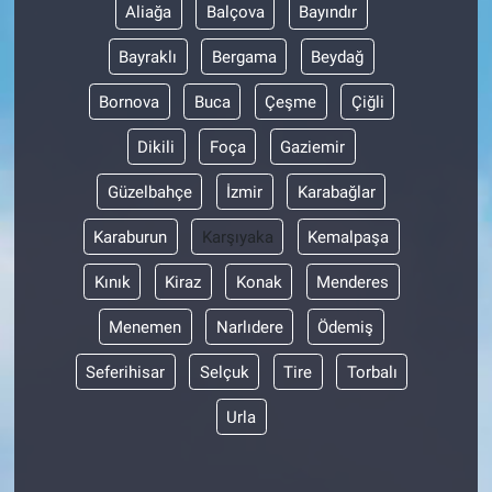
Aliağa
Balçova
Bayındır
Bayraklı
Bergama
Beydağ
Bornova
Buca
Çeşme
Çiğli
Dikili
Foça
Gaziemir
Güzelbahçe
İzmir
Karabağlar
Karaburun
Karşıyaka
Kemalpaşa
Kınık
Kiraz
Konak
Menderes
Menemen
Narlıdere
Ödemiş
Seferihisar
Selçuk
Tire
Torbalı
Urla