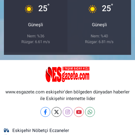
°
°
25
25
Güneşli
Güneşli
Nem: %36
Nem: %40
Rüzgar: 6.61 m/s
Rüzgar: 6.81 m/s
www.esgazete.com eskişehir'den bölgeden dünyadan haberler
ile Eskişehir internette lider
Eskişehir Nöbetçi Eczaneler