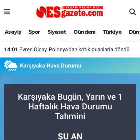
Asayiş
Yaşam
Eskişehir Nöbetçi Eczaneler
Asayiş
Spor
Siyaset
Gündem
Türkiye
Dün
Spor
Afyonkarahisar
Eskişehir Hava Durumu
14:01
Evren Olcay, Polonya’dan kritik puanlarla döndü
Siyaset
Eğitim
Eskişehir Trafik Yoğunluk Haritası
Karşıyaka Hava Durumu
Gündem
Eskişehirspor Arşivi
Süper Lig Puan Durumu ve Fikstür
Türkiye
Eskişehir Arşivi
Tüm Manşetler
Karşıyaka Bugün, Yarın ve 1
Dünya
Röportaj
Son Dakika Haberleri
Haftalık Hava Durumu
Tahmini
Sağlık
Ekonomi
Haber Arşivi
ŞU AN
Alış-Veriş/İş dünyası
Kültür Sanat