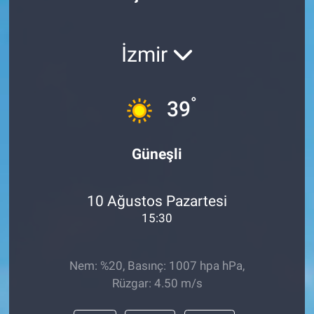
Politika
İzmir
Bilecik
Kütahya
°
39
Gezi
Güneşli
Genel
10 Ağustos Pazartesi
Çevre
15:30
Yerel
Nem: %20, Basınç: 1007 hpa hPa,
Magazin
Rüzgar: 4.50 m/s
Bilim ve Teknoloji