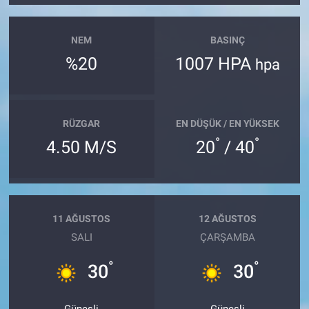
NEM
BASINÇ
%20
1007 HPA
hpa
RÜZGAR
EN DÜŞÜK / EN YÜKSEK
°
°
4.50 M/S
20
/ 40
11 AĞUSTOS
12 AĞUSTOS
SALI
ÇARŞAMBA
°
°
30
30