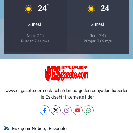
°
°
24
24
Güneşli
Güneşli
Nem: %46
Nem: %49
Rüzgar: 7.11 m/s
Rüzgar: 7.69 m/s
www.esgazete.com eskişehir'den bölgeden dünyadan haberler
ile Eskişehir internette lider
Eskişehir Nöbetçi Eczaneler