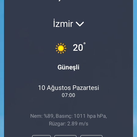
Politika
İzmir
Bilecik
Kütahya
°
20
Gezi
Güneşli
Genel
10 Ağustos Pazartesi
Çevre
07:00
Yerel
Nem: %89, Basınç: 1011 hpa hPa,
Magazin
Rüzgar: 2.89 m/s
Bilim ve Teknoloji