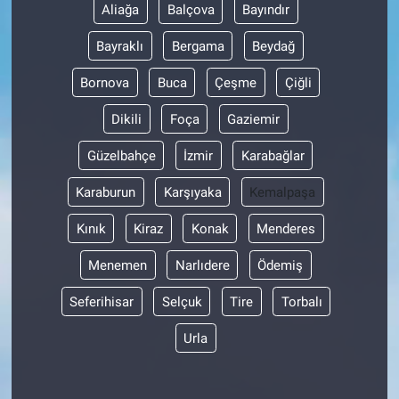
Aliağa
Balçova
Bayındır
Bayraklı
Bergama
Beydağ
Bornova
Buca
Çeşme
Çiğli
Dikili
Foça
Gaziemir
Güzelbahçe
İzmir
Karabağlar
Karaburun
Karşıyaka
Kemalpaşa
Kınık
Kiraz
Konak
Menderes
Menemen
Narlıdere
Ödemiş
Seferihisar
Selçuk
Tire
Torbalı
Urla