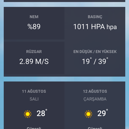
NEM
BASINÇ
%89
1011 HPA
hpa
RÜZGAR
EN DÜŞÜK / EN YÜKSEK
°
°
2.89 M/S
19
/ 39
11 AĞUSTOS
12 AĞUSTOS
SALI
ÇARŞAMBA
°
°
28
29