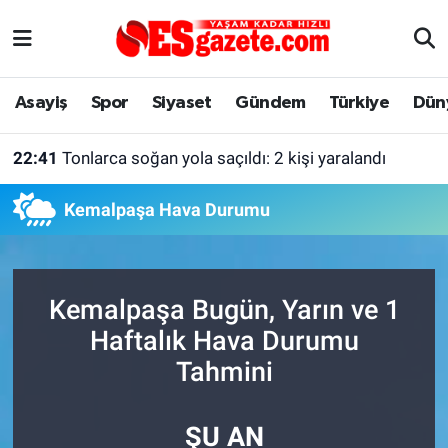
Asayiş
Yaşam
Eskişehir Nöbetçi Eczaneler
Asayiş
Spor
Siyaset
Gündem
Türkiye
Dün
Spor
Afyonkarahisar
Eskişehir Hava Durumu
22:41
Tonlarca soğan yola saçıldı: 2 kişi yaralandı
Siyaset
Eğitim
Eskişehir Trafik Yoğunluk Haritası
Kemalpaşa Hava Durumu
Gündem
Eskişehirspor Arşivi
Süper Lig Puan Durumu ve Fikstür
Türkiye
Eskişehir Arşivi
Tüm Manşetler
Kemalpaşa Bugün, Yarın ve 1
Dünya
Röportaj
Son Dakika Haberleri
Haftalık Hava Durumu
Tahmini
Sağlık
Ekonomi
Haber Arşivi
ŞU AN
Alış-Veriş/İş dünyası
Kültür Sanat