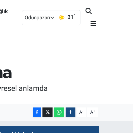
ğlık
°
31
Odunpazarı
ma
evresel anlamda
-
+
A
A