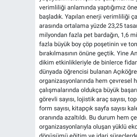
verimliliği anlamında yaptığımız ön
başladık. Yapılan enerji verimliliği 
arasında ortalama yüzde 23,25 tasar
milyondan fazla pet bardağın, 1,6 m
fazla büyük boy çöp poşetinin ve ton
bırakılmasının önüne geçtik. Yine A
dikim etkinlikleriyle de binlerce fi
dünyada öğrencisi bulanan Açıköğre
organizasyonlarında hem çevresel h
çalışmalarında oldukça büyük başarıl
görevli sayısı, lojistik araç sayısı, t
form sayısı, kitapçık sayfa sayısı kal
oranında azaltıldı. Bu durum hem ç
organizasyonlarıyla oluşan yüklü ekon
dönüşümü eğitim ve idari süreçlerde 