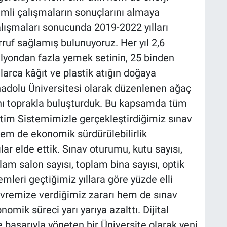
emli çalışmaların sonuçlarını almaya
çalışmaları sonucunda 2019-2022 yılları
ruf sağlamış bulunuyoruz. Her yıl 2,6
ilyondan fazla yemek setinin, 25 binden
larca kâğıt ve plastik atığın doğaya
nadolu Üniversitesi olarak düzenlenen ağaç
danı toprakla buluşturduk. Bu kapsamda tüm
tim Sistemimizle gerçekleştirdiğimiz sınav
em de ekonomik sürdürülebilirlik
ar elde ettik. Sınav oturumu, kutu sayısı,
oplam salon sayısı, toplam bina sayısı, optik
emleri geçtiğimiz yıllara göre yüzde elli
evremize verdiğimiz zararı hem de sınav
omik süreci yarı yarıya azalttı. Dijital
başarıyla yöneten bir Üniversite olarak yeni