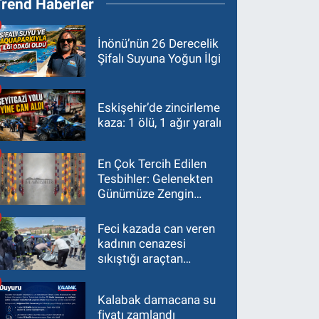
Trend Haberler
İnönü’nün 26 Derecelik
Şifalı Suyuna Yoğun İlgi
Eskişehir’de zincirleme
kaza: 1 ölü, 1 ağır yaralı
En Çok Tercih Edilen
Tesbihler: Gelenekten
Günümüze Zengin
Çeşitlilik
Feci kazada can veren
kadının cenazesi
sıkıştığı araçtan
güçlükle çıkarıldı
Kalabak damacana su
fiyatı zamlandı