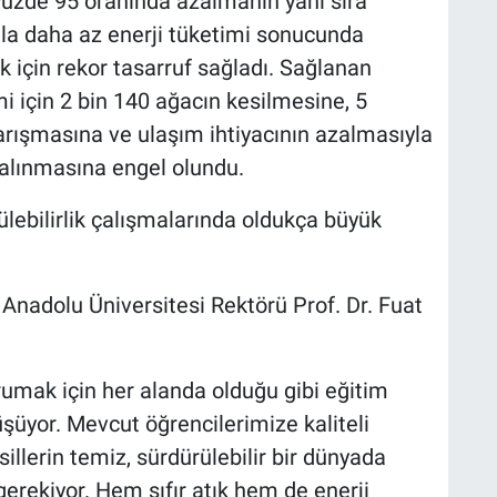
k yüzde 95 oranında azalmanın yanı sıra
la daha az enerji tüketimi sonucunda
k için rekor tasarruf sağladı. Sağlanan
mi için 2 bin 140 ağacın kesilmesine, 5
arışmasına ve ulaşım ihtiyacının azalmasıyla
salınmasına engel olundu.
lebilirlik çalışmalarında oldukça büyük
en Anadolu Üniversitesi Rektörü Prof. Dr. Fuat
umak için her alanda olduğu gibi eğitim
şüyor. Mevcut öğrencilerimize kaliteli
illerin temiz, sürdürülebilir bir dünyada
erekiyor. Hem sıfır atık hem de enerji