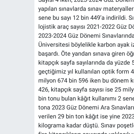
yapılan sınavlarda sınav materyalleri
sene bu sayı 12 bin 449’a indirildi. S
lojistik araç sayısı 2021-2022 Güz D
2023-2024 Güz Dönemi Sınavlarında b
Üniversitesi böylelikle karbon ayak
başardı. Öte yandan sınava giren öğr
kitapçık sayfa sayılarında da yüzde 
geçtiğimiz yıl kullanılan optik form 
milyon 674 bin 596 iken bu dönem ku
426, kitapçık sayfa sayısı ise 25 mil
bin tonu bulan kâğıt kullanımı 2 sen
tona 2023 Güz Dönemi Ara Sınavların
verilen 29 bin ton kâğıt ise yine 2
kilograma kadar düştü. Sınav poşetle