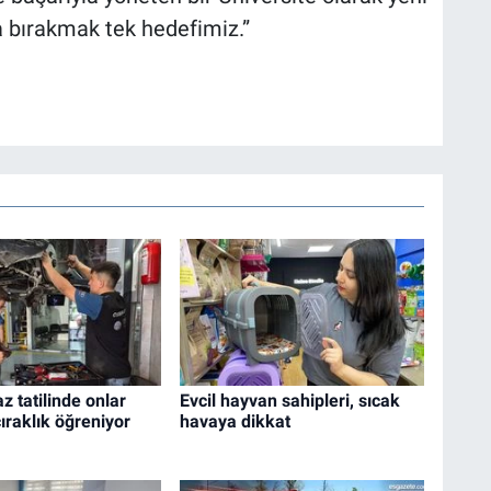
ya bırakmak tek hedefimiz.”
az tatilinde onlar
Evcil hayvan sahipleri, sıcak
ıraklık öğreniyor
havaya dikkat