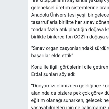
fire kitapçıkların sayısında yaklaşı
geleneksel üretim sistemlerine oran
Anadolu Üniversitesi yeşil bir gelece
tasarruflarla birlikte her sınav döne
tondan fazla atık plastiğin doğaya k
birlikte binlerce ton CO2’in doğaya 
“Sınav organizasyonlarındaki sürdürü
başarılar elde ettik”
Konu ile ilgili görüşlerini dile getir
Erdal şunları söyledi:
“Dünyamızı elimizden geldiğince kor
alanında da bizlere pek çok görev dü
eğitim olanağı sunarken, gelecek nes
yaşayabilmeleri için de çalışmamız g