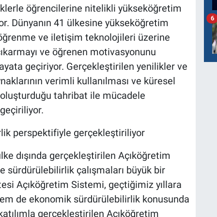
lerle öğrencilerine nitelikli yükseköğretim
6
or. Dünyanın 41 ülkesine yükseköğretim
ğrenme ve iletişim teknolojileri üzerine
 çıkarmayı ve öğrenen motivasyonunu
ata geçiriyor. Gerçekleştirilen yenilikler ve
aklarının verimli kullanılması ve küresel
i oluşturduğu tahribat ile mücadele
eçiriliyor.
ik perspektifiyle gerçekleştiriliyor
lke dışında gerçekleştirilen Açıköğretim
 sürdürülebilirlik çalışmaları büyük bir
tesi Açıköğretim Sistemi, geçtiğimiz yıllara
hem de ekonomik sürdürülebilirlik konusunda
katılımla gerçekleştirilen Açıköğretim