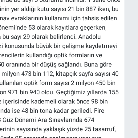
nin yer aldığı kutu sayısı 21 bin 887 iken, bu
ınav evraklarının kullanımı için tahsis edilen
önemi’nde 53 olarak kayıtlara geçerken,
u sayı 29 olarak belirlendi. Anadolu
 izi konusunda büyük bir gelişme kaydetmeyi
encilerin kullandığı optik formların ve
50 oranında bir düşüş sağlandı. Buna göre
4 milyon 473 bin 112, kitapçık sayfa sayısı 40
llanılan optik form sayısı 2 milyon 450 bin
yon 971 bin 940 oldu. Geçtiğimiz yıllarda 155
e içerisinde kademeli olarak önce 98 bin
da ise 48 bin tona kadar geriledi. Fire
023 Güz Dönemi Ara Sınavlarında 674
rinin sayısında yaklaşık yüzde 25 tasarruf,