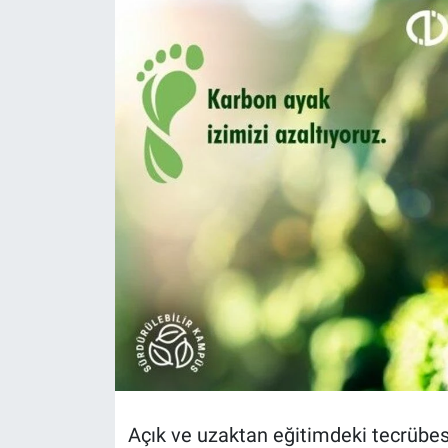
Politika
Bilecik
Kütahya
Gezi
Genel
Çevre
Yerel
Magazin
Açık ve uzaktan eğitimdeki tecrübesi
Bilim ve Teknoloji