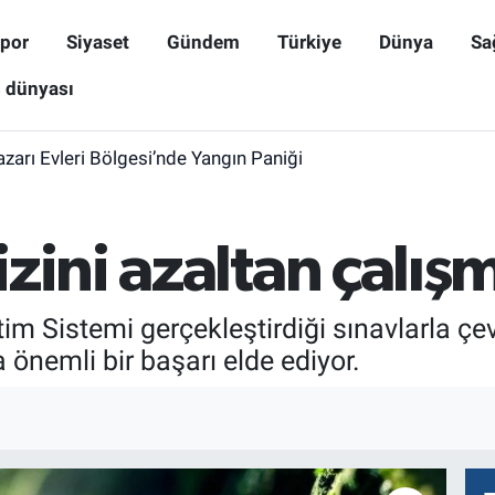
por
Siyaset
Gündem
Türkiye
Dünya
Sa
ş dünyası
zarı Evleri Bölgesi’nde Yangın Paniği
zini azaltan çalış
im Sistemi gerçekleştirdiği sınavlarla ç
a önemli bir başarı elde ediyor.