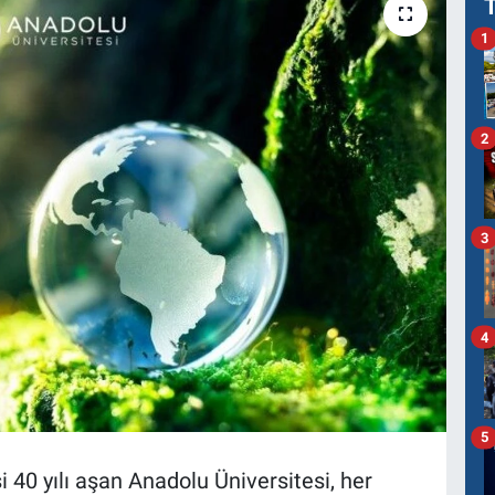
1
2
3
4
5
 40 yılı aşan Anadolu Üniversitesi, her