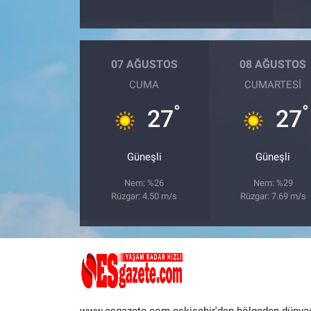
07 AĞUSTOS
08 AĞUSTOS
CUMA
CUMARTESI
°
°
27
27
Güneşli
Güneşli
Nem: %26
Nem: %29
Rüzgar: 4.50 m/s
Rüzgar: 7.69 m/s
www.esgazete.com eskişehir'den bölgeden dünya