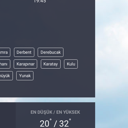
19:45
umra
Derbent
Derebucak
hanı
Karapınar
Karatay
Kulu
hüyük
Yunak
EN DÜŞÜK / EN YÜKSEK
°
°
20
/ 32