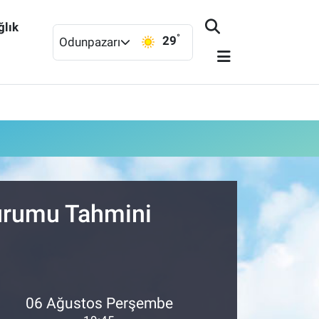
ğlık
°
29
Odunpazarı
Durumu Tahmini
06 Ağustos Perşembe