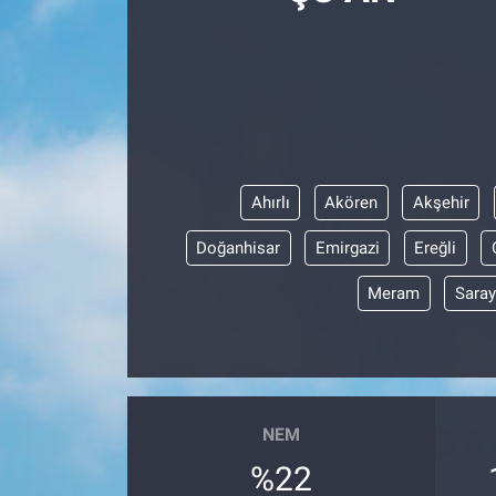
Politika
Bilecik
Kütahya
Ahırlı
Akören
Akşehir
Gezi
Doğanhisar
Emirgazi
Ereğli
Genel
Meram
Sara
Çevre
Yerel
Magazin
NEM
%22
Bilim ve Teknoloji