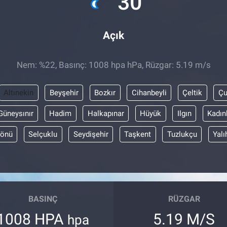
30
Açık
Nem: %22, Basınç: 1008 hpa hPa, Rüzgar: 5.19 m/s
Altınekin
Beyşehir
Bozkır
Cihanbeyli
Çeltik
Ç
Güneysınır
Hadim
Halkapınar
Hüyük
Ilgın
Kadın
yönü
Selçuklu
Seydişehir
Taşkent
Tuzlukçu
Yalı
BASINÇ
RÜZGAR
1008 HPA
5.19 M/S
hpa