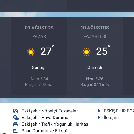
09 AĞUSTOS
10 AĞUSTOS
PAZAR
PAZARTESI
°
°
27
25
Güneşli
Güneşli
Nem: %34
Nem: %36
Rüzgar: 7.00 m/s
Rüzgar: 8.11 m/s
Eskişehir Nöbetçi Eczaneler
ESKİŞEHİR EC
Eskişehir Hava Durumu
İletişim
Eskişehir Trafik Yoğunluk Haritası
Puan Durumu ve Fikstür
dan