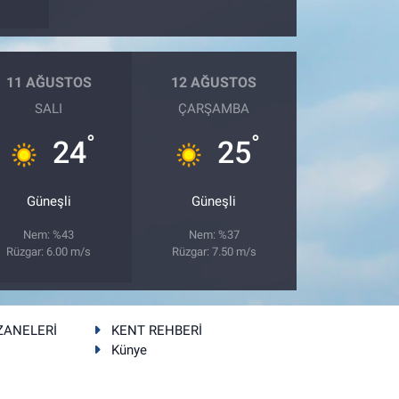
11 AĞUSTOS
12 AĞUSTOS
SALI
ÇARŞAMBA
°
°
24
25
Güneşli
Güneşli
Nem: %43
Nem: %37
Rüzgar: 6.00 m/s
Rüzgar: 7.50 m/s
ZANELERİ
KENT REHBERİ
Künye