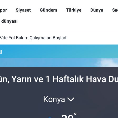
por
Siyaset
Gündem
Türkiye
Dünya
Sa
ş dünyası
B’de Yol Bakım Çalışmaları Başladı
u
ün, Yarın ve 1 Haftalık Hava 
Konya
°